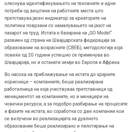
олеснува идентификувањето на тековните и идни
потреби од вештини на работните места што
претставува јасен индикатор за креаторите на
политики поврзани со намалувањето на јазот на
пазарот на труд. Истата е базирана на „GO Model“
развиен од страна на Швајцарската федерација за
образование на возрасните (СВЕБ), методологија која
повеќе од 20 години успешно се применува во
Швајцарија, но и останати земји во Европа и Африка.
Во насока на приближување на истата до крајните
корисници – компаниите, беше реализирана
работилница на која учествуваа претставници од
менаџментот на компаниите, но и менаџери на
човечки ресурси, а за подобро разбирање на процесите
и фазите на истата, во соработка со две компании кои
се вклучени во реализацијата на дуалното
образование беше реализирано и пилотирање на