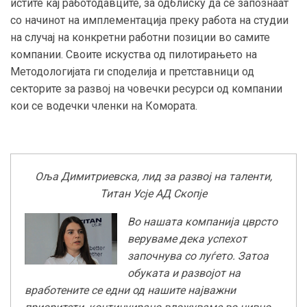
истите кај работодавците, за одблиску да се запознаат
со начинот на имплементација преку работа на студии
на случај на конкретни работни позиции во самите
компании. Своите искуства од пилотирањето на
Методологијата ги споделија и претставници од
секторите за развој на човечки ресурси од компании
кои се водечки членки на Комората.
Оља Димитриевска, лид за развој на таленти,
Титан Усје АД Скопје
Во нашата компанија цврсто
веруваме дека успехот
започнува со луѓето. Затоа
обуката и развојот на
вработените се едни од нашите најважни