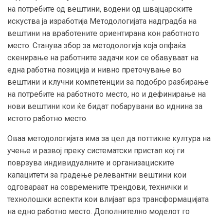
на потребите од вештини, водени од швајцарските
искуства ја изработија Методологијата надградба на
вештини на вработените ориентирана кон работното
место. Станува збор за методологија која опфаќа
скенирање на работните задачи кои се обавуваат на
една работна позиција и нивно преточување во
вештини и клучни компетенции за подобро разбирање
на потребите на работното место, но и дефинирање на
нови вештини кои ќе бидат побарувани во иднина за
истото работно место.
Оваа методологијата има за цел да поттикне култура на
учење и развој преку систематски пристап кој ги
поврзува индивидуалните и организациските
капацитети за градење релевантни вештини кои
одговараат на современите трендови, технички и
технолошки аспекти кои влијаат врз трансформацијата
на едно работно место. Дополнително моделот го