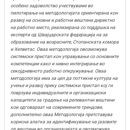
особено задоволство учествуваме во
пилотирање на методологијата ориентирана кон
развој на основни и работни вештини директно
на работно место, реализирана со поддршка на
експерти од Швајцарската федерација на за
образование на возрасните, Стопанската комора
и Хелветас. Оваа методологија овозможува
системски пристап кон управување со основните
компетенции како и нивно интегрирање во
секојдневното работно опкружување. Оваа
методологија има за цел да поттикне култура на
учење и развој преку системски пристап кој ги
поврзува индивидуалните и организациски
капацитети за градење на релевантни вештини
кои одговараат на современите трендови,
дополнително оваа Методологија претставува
корисна алатка за идентификување на јазовите
од вештини во организацијата и овозможува