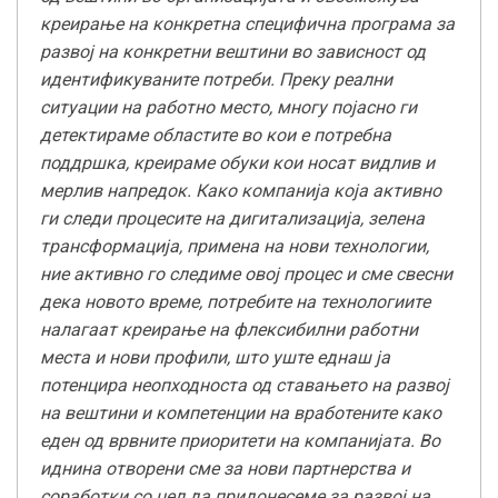
креирање на конкретна специфична програма за
развој на конкретни вештини во зависност од
идентификуваните потреби. Преку реални
ситуации на работно место, многу појасно ги
детектираме областите во кои е потребна
поддршка, креираме обуки кои носат видлив и
мерлив напредок. Како компанија која активно
ги следи процесите на дигитализација, зелена
трансформација, примена на нови технологии,
ние активно го следиме овој процес и сме свесни
дека новото време, потребите на технологиите
налагаат креирање на флексибилни работни
места и нови профили, што уште еднаш ја
потенцира неопходноста од ставањето на развој
на вештини и компетенции на вработените како
еден од врвните приоритети на компанијата. Во
иднина отворени сме за нови партнерства и
соработки со цел да придонесеме за развој на