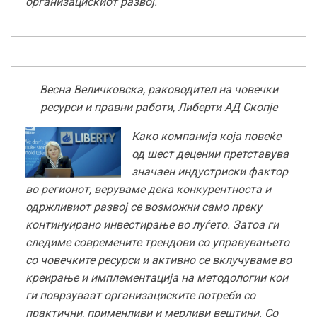
организацискиот развој.
Весна Величковска, раководител на човечки
ресурси и правни работи, Либерти АД Скопје
Како компанија која повеќе
од шест децении претставува
значаен индустриски фактор
во регионот, веруваме дека конкурентноста и
одржливиот развој се возможни само преку
континуирано инвестирање во луѓето. Затоа ги
следиме современите трендови со управувањето
со човечките ресурси и активно се вклучуваме во
креирање и имплементација на методологии кои
ги поврзуваат организациските потреби со
практични, применливи и мерливи вештини. Со