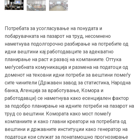
Потребата за усогласување на понудата и
побарувачката на пазарот на труд, несомнено
наметнува подолгорочно разбирање на потребите од
идни вештини кај работодавците за адекватно
планирање на раст и развој на компаниите. Оттука
меѓусебната комуникација и размена на податоци од
доменот на тековни идни потреби за вештини помеѓу
сите чинители (Државен завод за статистика, Народна
банка, Агенција за вработување, Комора и
работодавци) се наметнува како есенцијален фактор
за подобро планирање на идните потреби на пазарот на
труд со вештини. Комората како мост помеѓу
компаниите и како главни креатори на потребата од
вештини и државните институции како генератор на
податоци кои служат за понатамошно прогнозирање