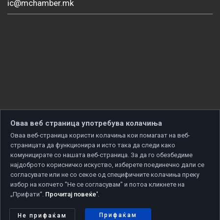
ic@mchamber.mk
Оваа веб страница употребува колачиња
Оваа веб-страница користи колачиња кои помагаат на веб-
страницата да функционира и исто така да следи како
комуницирате со нашата веб-страница. За да го обезбедиме
најдоброто корисничко искуство, изберете поединечно дали се
согласувате или не со секое од специфичните колачиња преку
избор на копчето "Не се согласувам" и потоа кликнете на
„Прифати“.
Прочитај повеќе'
.
Copyright © 2026 Developed by
Unet
. All rights reserved.
Политика за приватност
|
Политика за колачиња
Прифаќам
Не прифаќам