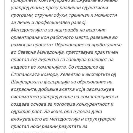
приоритети, континуирано вложуваме во нивно
унапредување, преку различни едукативни
програми, стручни обуки, тренинзи и можности
за личен и професионален развој.
Методологијата за надградба на вештини
ориентирана кон работното место, развиена во
рамки на проектот Образование за вработување
во Северна Македонија, претставува практичен
пристап кој директно го засилува развојот на
кадарот во компанијата. Со поддршка од
Стопанската комора, Хелветас и експертите од
Швајцарската федерација за образование на
возрасните, добивме алатка која овозможува
систематско унапредување на компетенциите и
создава основа за поголема конкурентност и
одржлив раст. За мене, ова е доказ дека
вложувањето во методологија и структуриран
пристап носи реални резултати за