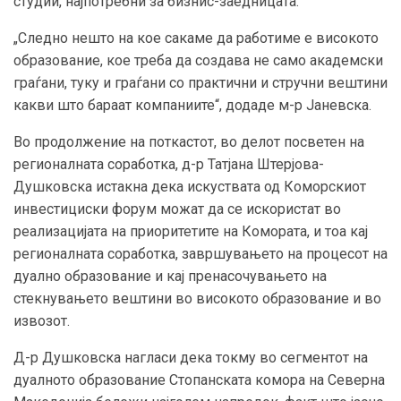
студии, најпотребни за бизнис-заедницата.
„Следно нешто на кое сакаме да работиме е високото
образование, кое треба да создава не само академски
граѓани, туку и граѓани со практични и стручни вештини
какви што бараат компаниите“, додаде м-р Јаневска.
Во продолжение на поткастот, во делот посветен на
регионалната соработка, д-р Татјана Штерјова-
Душковска истакна дека искуствата од Коморскиот
инвестициски форум можат да се искористат во
реализацијата на приоритетите на Комората, и тоа кај
регионалната соработка, завршувањето на процесот на
дуално образование и кај пренасочувањето на
стекнувањето вештини во високото образование и во
извозот.
Д-р Душковска нагласи дека токму во сегментот на
дуалното образование Стопанската комора на Северна