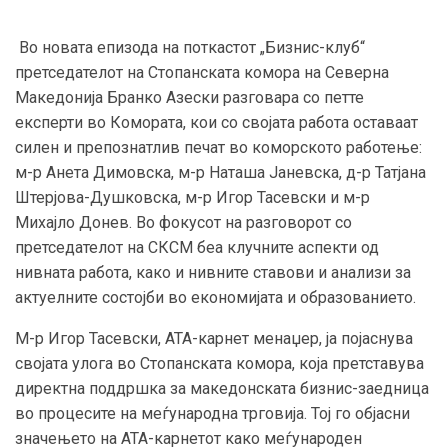
Во новата епизода на поткастот „Бизнис-клуб“
претседателот на Стопанската комора на Северна
Македонија Бранко Азески разговара со петте
експерти во Комората, кои со својата работа оставаат
силен и препознатлив печат во коморското работење:
м-р Анета Димовска, м-р Наташа Јаневска, д-р Татјана
Штерјова-Душковска, м-р Игор Тасевски и м-р
Михајло Донев. Во фокусот на разговорот со
претседателот на СКСМ беа клучните аспекти од
нивната работа, како и нивните ставови и анализи за
актуелните состојби во економијата и образованието.
М-р Игор Тасевски, АТА-карнет менаџер, ја појаснува
својата улога во Стопанската комора, која претставува
директна поддршка за македонската бизнис-заедница
во процесите на меѓународна трговија. Тој го објасни
значењето на АТА-карнетот како меѓународен