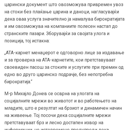
царински документ што овозможува привремен увоз
на стоки без плаќање царина и даноци, нагласувајќи
дека оваа услуга значително ја намалува бирократијата
и им овозможува на компаниите полесен настап до
странските пазари. Зборувајќи за својата улога и
позиција, тој истакна:
„АТА-карнет менаџерот е одговорно лице за издавање
и за проверка на АТА-карнетите, кои претставуваат
своевиден пасош за стоките и услугите при премин од
едно во друго царинско подрачје, без непотребна
бирократија.“
М-р Михајло Донев се осврна на улогата на
социјалните мрежи во животот и во работењето на
младите, што е резултат на брзиот и динамичен начин
на живеење. Тој посочи дека социјалните мрежи
претставуваат брз и лесно достапен извор на
информации, но истовремено предупреди дека