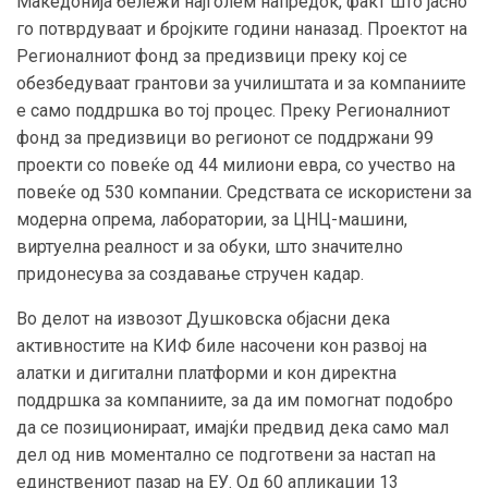
Македонија бележи најголем напредок, факт што јасно
го потврдуваат и бројките години наназад. Проектот на
Регионалниот фонд за предизвици преку кој се
обезбедуваат грантови за училиштата и за компаниите
е само поддршка во тој процес. Преку Регионалниот
фонд за предизвици во регионот се поддржани 99
проекти со повеќе од 44 милиони евра, со учество на
повеќе од 530 компании. Средствата се искористени за
модерна опрема, лаборатории, за ЦНЦ-машини,
виртуелна реалност и за обуки, што значително
придонесува за создавање стручен кадар.
Во делот на извозот Душковска објасни дека
активностите на КИФ биле насочени кон развој на
алатки и дигитални платформи и кон директна
поддршка за компаниите, за да им помогнат подобро
да се позиционираат, имајќи предвид дека само мал
дел од нив моментално се подготвени за настап на
единствениот пазар на ЕУ. Од 60 апликации 13