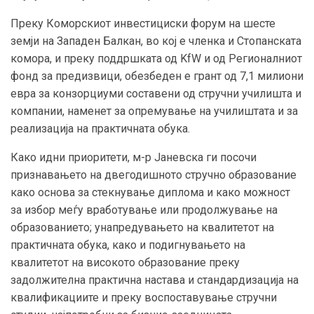
Преку Коморскиот инвестициски форум на шесте
земји на Западен Балкан, во кој е членка и Стопанската
комора, и преку поддршката од KfW и од Регионалниот
фонд за предизвици, обезбеден е грант од 7,1 милиони
евра за конзорциуми составени од стручни училишта и
компании, наменет за опремување на училиштата и за
реализација на практичната обука.
Како идни приоритети, м-р Јаневска ги посочи
признавањето на двегодишното стручно образование
како основа за стекнување диплома и како можност
за избор меѓу вработување или продолжување на
образованието; унапредувањето на квалитетот на
практичната обука, како и подигнувањето на
квалитетот на високото образование преку
задолжителна практична настава и стандардизација на
квалификациите и преку воспоставување стручни