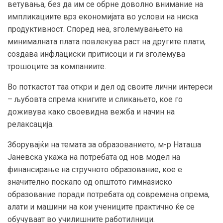
ветувања, без да им се обрне доволно внимание на
импликациите врз економијата во услови на ниска
продуктивност. Според неа, зголемувањето на
минималната плата повлекува раст на другите плати,
создава инфлациски притисоци и ги зголемува
трошоците за компаниите.
Во поткастот таа откри и дел од своите лични интереси
– љубовта спрема книгите и сликањето, кое го
доживува како своевидна вежба и начин на
релаксација.
Зборувајќи на темата за образованието, м-р Наташа
Јаневска укажа на потребата од нов модел на
финансирање на стручното образование, кое е
значително поскапо од општото гимназиско
образование поради потребата од современа опрема,
алати и машини на кои учениците практично ќе се
обучуваат во училишните работилници.