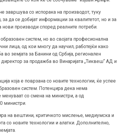
не завршува со испорака на производот, туку
, за да се добијат информации за квалитетот, но и за
а нови производи според реалните потреби.
образовен систем, но во својата професионална
чни лица, од кои многу да научил, работејќи како
а во земјата за Банини од Србија, регионален
 директор за продажба во Винаријата „Тиквеш“ АД и
ија која е поврзана со новите технологии, ќе успее
образовен систем. Потенцира дека нема
 менуваат со смена на министри, а од
0 министри.
сира на вештини, критичкото мислење, медиумска и
ота со новите технологии и алатки. Дополнително,
емјата.