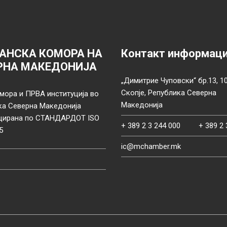
АНСКА КОМОРА НА
Контакт информац
РНА МАКЕДОНИЈА
„Димитрие Чуповски“ бр.13, 1
Скопје, Република Северна
мора и ПРВА институција во
Македонија
ка Северна Македонија
цирана по СТАНДАРДОТ ISO
+ 389 2 3 244 000
+ 389 2 
5
ic@mchamber.mk