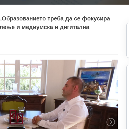
„Образованието треба да се фокусира
слење и медиумска и дигитална