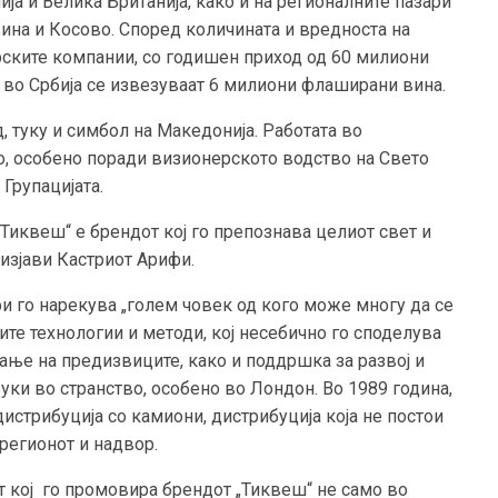
ија и Велика Британија, како и на регионалните пазари
вина и Косово. Според количината и вредноста на
рските компании, со годишен приход од 60 милиони
 во Србија се извезуваат 6 милиони флаширани вина.
 туку и симбол на Македонија. Работата во
о, особено поради визионерското водство на Свето
Групацијата.
„Тиквеш“ е брендот кој го препознава целиот свет и
 изјави Кастриот Арифи.
фи го нарекува „голем човек од кого може многу да се
ите технологии и методи, кој несебично го споделува
ање на предизвиците, како и поддршка за развој и
ки во странство, особено во Лондон. Во 1989 година,
стрибуција со камиони, дистрибуција која не постои
регионот и надвор.
 кој го промовира брендот „Тиквеш“ не само во