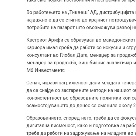
Во работењето на „Тиквеш“ АД, дистрибуцијата 
најважно е да се стигне до крајниот потрошувач
потребите на пазарот што овозможува развој н
Кастриот Арифи се образувал во македонскиот 
кариера имал среќа да работи со искусни и стру
консултант во Глобал Дата, менаџер за продажб
менаџер за продажба, виш бизнис аналитичар и
М6 Инвестментс.
Сепак, изрази загриженост дали младата генерац
да се снајде со застарените методи на нашиот 
конзистентност во образовните политики кои се
осамостојувањето до денес се смениле околу 2
Образованието, според него, треба да се фоку
дигитална писменост, како и подготовка за раб
треба да работи на задржување на младите во з