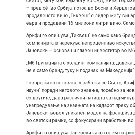
светот, меѓу кои, најмногу во САД, Кина, Герман
– пред сѐ во Србија, потоа во Босна и Херцего
продаденото вино „Тиквеш“ е лидер меѓу вина
евра и продадени 16 милиони литри вино. Само
Арифи го опишува „Тиквеш“ не само како бренд,
компанијата ја нарекува непроценливо искуств
Јаневски — основач и главен инвеститор во М6 
„М6 Групацијата е холдинг компанијата, додека 
не е само бренд, туку и подзнак на Македонија“
Говорејќи за неговата соработка со Свето, Ари
научи“ поради неговото знаење, посебно за нов
со другите, дава различни патишта за надминув
унапредување на знаењата на кадарот преку обу
Јаневски вовел уникатен модел на франшиза ди
во светски рамки, со фокусирани вработени во 
Арифи го опишува Јаневски како голем патриот