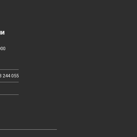
ии
000
3 244 055