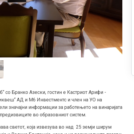
б“ со Бранко Азески, гостин е Кастриот Арифи -
„Тиквеш“ АД и М6 Инвестментс и член на УО на
ели значајни информации за работењето на винаријата
о предизвиците во образовниот систем.
ава светот, која извезува во над 25 земји ширум