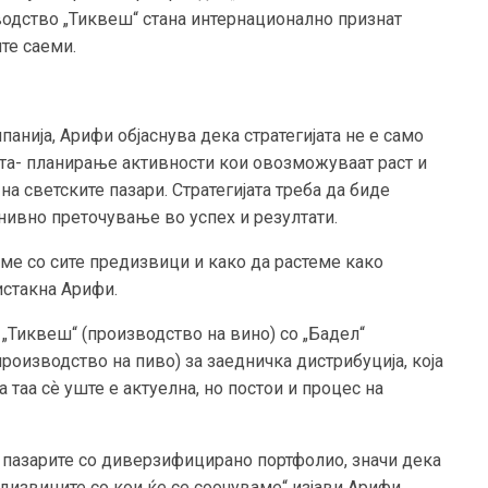
 водство „Тиквеш“ стана интернационално признат
те саеми.
анија, Арифи објаснува дека стратегијата не е само
ата- планирање активности кои овозможуваат раст и
 на светските пазари. Стратегијата треба да биде
ивно преточување во успех и резултати.
име со сите предизвици и како да растеме како
истакна Арифи.
 „Тиквеш“ (производство на вино) со „Бадел“
производство на пиво) за заедничка дистрибуција, која
таа сѐ уште е актуелна, но постои и процес на
а пазарите со диверзифицирано портфолио, значи дека
едизвиците со кои ќе се соочуваме“ изјави Арифи.