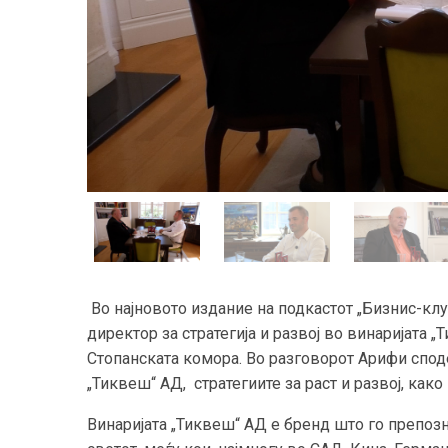
Во најновото издание на подкастот „Бизнис-клу
директор за стратегија и развој во винаријата 
Стопанската комора. Во разговорот Арифи спод
„Тиквеш“ АД, стратегиите за раст и развој, как
Винаријата „Тиквеш“ АД е бренд што го препозн