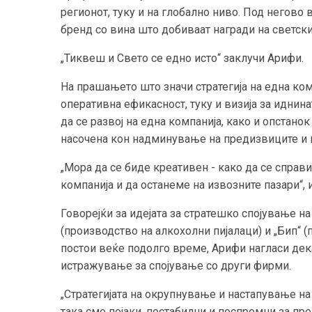
регионот, туку и на глобално ниво. Под негово
бренд со вина што добиваат награди на светски
„Тиквеш и Свето се едно исто“ заклучи Арифи.
На прашањето што значи стратегија на една комп
оперативна ефикасност, туку и визија за иднин
да се развој на една компанија, како и опстанок
насочена кон надминување на предизвиците и н
„Мора да се биде креативен - како да се справ
компанија и да останеме на извозните пазари“, 
Говорејќи за идејата за стратешко спојување на
(производство на алкохолни пијалаци) и „Бип“ (
постои веќе подолго време, Арифи нагласи дека 
истражување за спојување со други фирми.
„Стратегијата на окрупнување и настапување н
така сме појаки, постабилни и поспремни за пр