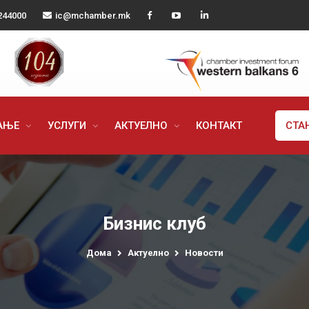
244000
ic@mchamber.mk
РАЊЕ
УСЛУГИ
АКТУЕЛНО
КОНТАКТ
СТА
Бизнис клуб
Дома
Актуелно
Новости