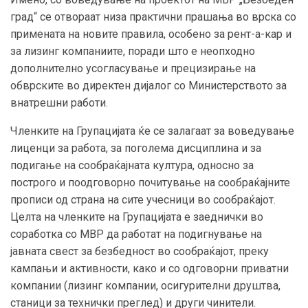
град“ се отвораат низа практични прашања во врска со
примената на новите правила, особено за рент-а-кар и
за лизинг компаниите, поради што е неопходно
дополнително усогласување и прецизирање на
обврските во директен дијалог со Министерството за
внатрешни работи.
Членките на Групацијата ќе се залагаат за воведување
лиценци за работа, за поголема дисциплина и за
подигање на сообраќајната култура, односно за
построго и поодговорно почитување на сообраќајните
прописи од страна на сите учесници во сообраќајот.
Целта на членките на Групацијата е заеднички во
соработка со МВР да работат на подигнување на
јавната свест за безбедност во сообраќајот, преку
кампањи и активности, како и со одговорни приватни
компании (лизинг компании, осигурителни друштва,
станици за технички преглед) и други чинители.