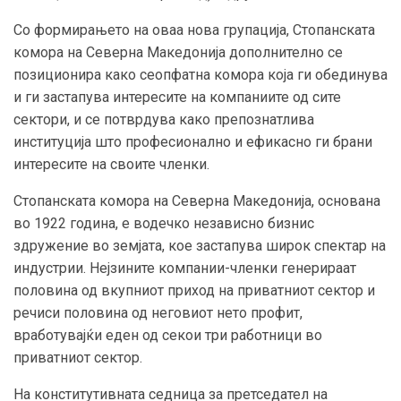
Со формирањето на оваа нова групација, Стопанската
комора на Северна Македонија дополнително се
позиционира како сеопфатна комора која ги обединува
и ги застапува интересите на компаниите од сите
сектори, и се потврдува како препознатлива
институција што професионално и ефикасно ги брани
интересите на своите членки.
Стопанската комора на Северна Македонија, основана
во 1922 година, е водечко независно бизнис
здружение во земјата, кое застапува широк спектар на
индустрии. Нејзините компании-членки генерираат
половина од вкупниот приход на приватниот сектор и
речиси половина од неговиот нето профит,
вработувајќи еден од секои три работници во
приватниот сектор.
На конститутивната седница за претседател на