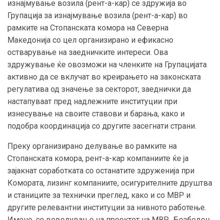
изнајмување возила (рент-а-кар) се здружија во
Групација за изнајмување возила (рент-а-кар) во
рамките на Стопанската комора на Северна
Македонија со цел организирано и ефикасно
остварување на заедничките интереси. Ова
здружување ќе овозможи на членките на Групацијата
активно да се вклучат во креирањето на законската
регулатива од значење за секторот, заеднички да
настапуваат пред надлежните институции при
изнесување на своите ставови и барања, како и
подобра координација со другите засегнати страни.
Преку организирано делување во рамките на
Стопанската комора, рент-а-кар компаниите ќе ја
зајакнат соработката со останатите здруженија при
Комората, лизинг компаниите, осигурителните друштва
и станиците за технички преглед, како и со МВР и
другите релевантни институции за нивното работење.
Имено, со воведување на проектот на МВР „Безбеден