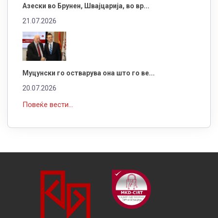
Азески во Брунен, Швајцарија, во вр...
21.07.2026
Муцунски го остварува она што го ве...
20.07.2026
Повеќе вести...