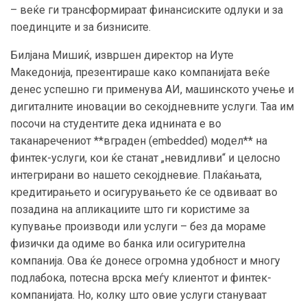
– веќе ги трансформираат финансиските одлуки и за
поединците и за бизнисите.
Билјана Мишиќ, извршен директор на Иуте
Македонија, презентираше како компанијата веќе
денес успешно ги применува АИ, машинското учење и
дигиталните иновации во секојдневните услуги. Таа им
посочи на студентите дека иднината е во
таканаречениот **вграден (embedded) модел** на
финтек-услуги, кои ќе станат „невидливи“ и целосно
интегрирани во нашето секојдневие. Плаќањата,
кредитирањето и осигурувањето ќе се одвиваат во
позадина на апликациите што ги користиме за
купување производи или услуги – без да мораме
физички да одиме во банка или осигурителна
компанија. Ова ќе донесе огромна удобност и многу
подлабока, потесна врска меѓу клиентот и финтек-
компанијата. Но, колку што овие услуги стануваат