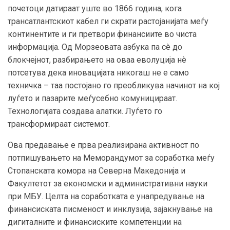
почетоци датираат уште во 1866 година, кога
трансатлантскиот кабел ги скрати растојанијата меѓу
континентите и ги претвори финансиите во чиста
информација. Од Морзеовата азбука па сè до
блокчејнот, разбирањето на оваа еволуција нè
потсетува дека иновацијата никогаш не е само
техничка – таа постојано го преобликува начинот на кој
луѓето и пазарите меѓусебно комуницираат.
Технологијата создава алатки. Луѓето го
трансформираат системот.
Ова предавање е прва реализирана активност по
потпишувањето на Меморандумот за соработка меѓу
Стопанската комора на Северна Македонија и
Факултетот за економски и административни науки
при МБУ. Целта на соработката е унапредување на
финансиската писменост и инклузија, зајакнување на
дигиталните и финансиските компетенции на