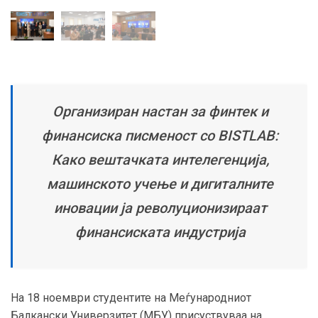
Организиран настан за финтек и
финансиска писменост со BISTLAB:
Како вештачката интелегенција,
машинското учење и дигиталните
иновации ја револуционизираат
финансиската индустрија
На 18 ноември студентите на Меѓународниот
Балкански Универзитет (МБУ) присуствуваа на