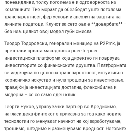
поневидливи, толку поголема е и одговорноста на
компаниите. Тие мораат да обезбедат уште поголема
транспарентност, фер услови и апсолутна заштита на
личните податоци. Клучот за сето ова е **довербата** –
без неа, целиот овој модел губи смисла.
Теодор Тодоровски, генерален менаџер на P2P.mk, ја
претстави првата македонска peer-to-peer
инвестициска платформа која директно ги поврзува
инвеститорите со финансиските друштва. Платформата
се издвојува по целосна транспарентност, интуитивно
корисничко искуство и нула трошоци за инвестирање,
правејќи ја инвестицијата достапна, флексибилна и
модерна – сè со само еден клик.
Георги Руков, управувачки партнер во Кредисимо,
нагласи дека финтекот е приказна за тоа како новите
технологии го менуваат начинот на кој заработуваме,
трошиме, штедиме и разменуваме вредност. Неговите