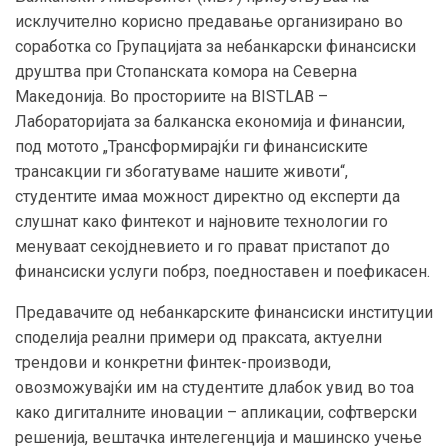
исклучително корисно предавање организирано во
соработка со Групацијата за небанкарски финансиски
друштва при Стопанската комора на Северна
Македонија. Во просториите на BISTLAB –
Лабораторијата за балканска економија и финансии,
под мотото „Трансформирајќи ги финансиските
трансакции ги збогатуваме нашите животи“,
студентите имаа можност директно од експерти да
слушнат како финтекот и најновите технологии го
менуваат секојдневието и го прават пристапот до
финансиски услуги побрз, поедноставен и поефикасен.
Предавачите од небанкарските финансиски институции
споделија реални примери од праксата, актуелни
трендови и конкретни финтек-производи,
овозможувајќи им на студентите длабок увид во тоа
како дигиталните иновации – апликации, софтверски
решенија, вештачка интелегенција и машинско учење