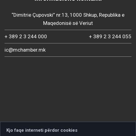
“Dimitrie Çupovski” nr.13, 1000 Shkup, Republika e
Maqedonisë së Veriut
+ 389 2 3 244 000
+ 389 2 3 244 055
ic@mchamber.mk
Kjo faqe interneti përdor cookies