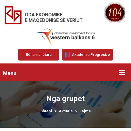
ODA EKONOMIKE
E MAQEDONISË SË VERIUT
Bëhuni anëtare
Akademia Progresive
Menu
Nga grupet
Shtëpi
Aktuale
Lajme