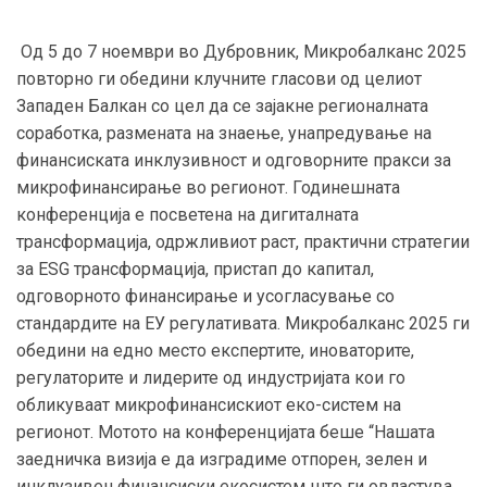
Од 5 до 7 ноември во Дубровник, Микробалканс 2025
повторно ги обедини клучните гласови од целиот
Западен Балкан со цел да се зајакне регионалната
соработка, размената на знаење, унапредување на
финансиската инклузивност и одговорните пракси за
микрофинансирање во регионот. Годинeшната
конференција е посветена на дигиталната
трансформација, одржливиот раст, практични стратегии
за ESG трансформација, пристап до капитал,
одговорното финансирање и усогласување со
стандардите на ЕУ регулативата. Микробалканс 2025 ги
обедини на едно место експертите, иноваторите,
регулаторите и лидерите од индустријата кои го
обликуваат микрофинансискиот еко-систем на
регионот. Мотото на конференцијата беше “Нашата
заедничка визија е да изградиме отпорен, зелен и
инклузивен финансиски екосистем што ги овластува