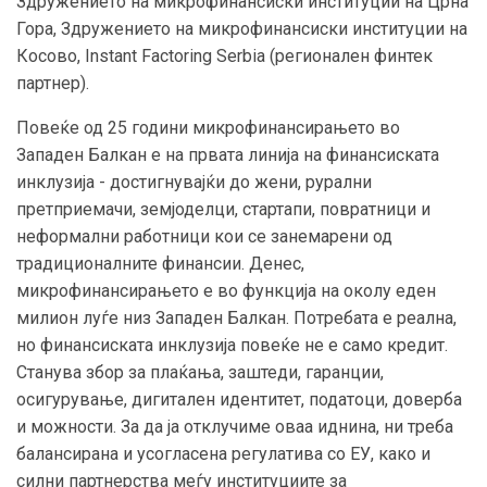
Здружението на микрофинансиски институции на Црна
Гора, Здружението на микрофинансиски институции на
Косово, Instant Factoring Serbia (регионален финтек
партнер).
Повеќе од 25 години микрофинансирањето во
Западен Балкан е на првата линија на финансиската
инклузија - достигнувајќи до жени, рурални
претприемачи, земјоделци, стартапи, повратници и
неформални работници кои се занемарени од
традиционалните финансии. Денес,
микрофинансирањето е во функција на околу еден
милион луѓе низ Западен Балкан. Потребата е реална,
но финансиската инклузија повеќе не е само кредит.
Станува збор за плаќања, заштеди, гаранции,
осигурување, дигитален идентитет, податоци, доверба
и можности. За да ја отклучиме оваа иднина, ни треба
балансирана и усогласена регулатива со ЕУ, како и
силни партнерства меѓу институциите за