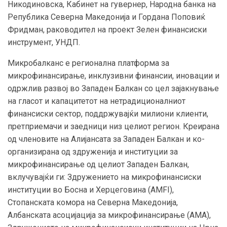
Никодиновска, Кабинет на гувернер, Народна банка на
Република Северна Македонија и Гордана Поповиќ
Фридман, раководител на проект Зелен финансиски
инструмент, УНДП.
Микробалканс е регионална платформа за
микрофинансирање, инклузивни финансии, иновации и
одржлив развој во Западен Балкан со цел зајакнување
на гласот и капацитетот на нетрадиционалниот
финансиски сектор, поддржувајќи милиони клиенти,
претприемачи и заедници низ целиот регион. Креирана
од членовите на Алијансата за Западен Балкан и ко-
организирана од здруженија и институции за
микрофинансирање од целиот Западен Балкан,
вклучувајќи ги: Здружението на микрофинансиски
институции во Босна и Херцеговина (AMFI),
Стопанската комора на Северна Македонија,
Албанската асоцијација за микрофинансирање (AMA),