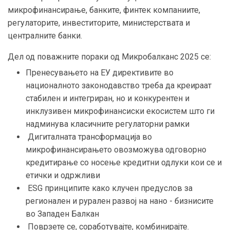
микрофинансирање, банките, финтек компаниите,
регулаторите, инвеститорите, министерствата и
централните банки.
Дел од поважните пораки од Микробалканс 2025 се:
Пренесувањето на ЕУ директивите во
националното законодавство треба да креираат
стабилен и интегриран, но и конкурентен и
инклузивен микрофинансиски екосистем што ги
надминува класичните регулаторни рамки
Дигиталната трансформација во
микрофинансирањето овозможува одговорно
кредитирање со носење кредитни одлуки кои се и
етички и одржливи
ESG принципите како клучен предуслов за
регионален и рурален развој на нано - бизнисите
во Западен Балкан
Поврзете се, соработувајте, комбинирајте.