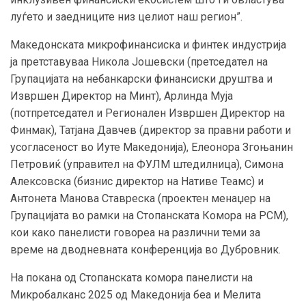
луѓето и заедниците низ целиот наш регион”.
Македонската микрофинансиска и финтек индустрија
ја претставуваа Никола Јошевски (претседател на
Групацијата на небанкарски финансиски друштва и
Извршен Директор на Минт), Арлинда Муја
(потпретседател и Регионален Извршен Директор на
Финмак), Татјана Давчев (директор за правни работи и
усогласеност во Иуте Македонија), Елеонора Згоњанин
Петровиќ (управител на ФУЛМ штедилница), Симона
Алексовска (бизнис директор на Нативе Теамс) и
Антонета Манова Ставреска (проектен менаџер на
Групацијата во рамки на Стопанската Комора на РСМ),
кои како панелисти говореа на различни теми за
време на дводневната конференција во Дубровник.
На покана од Стопанската комора панелисти на
Микробалканс 2025 од Македонија беа и Мелита