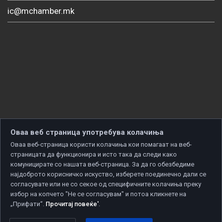
ic@mchamber.mk
Оваа веб страница употребува колачиња
Оваа веб-страница користи колачиња кои помагаат на веб-
страницата да функционира и исто така да следи како
комуницирате со нашата веб-страница. За да го обезбедиме
најдоброто корисничко искуство, изберете поединечно дали се
согласувате или не со секое од специфичните колачиња преку
избор на копчето "Не се согласувам" и потоа кликнете на
„Прифати“.
Прочитај повеќе'
.
Copyright © 2026 Developed by
Unet
. All rights reserved.