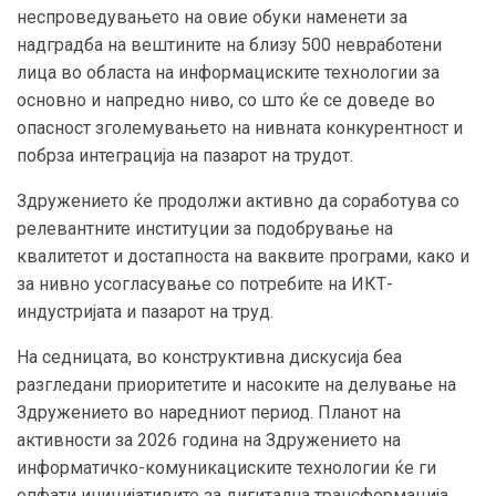
неспроведувањето на овие обуки наменети за
надградба на вештините на близу 500 невработени
лица во областа на информациските технологии за
основно и напредно ниво, со што ќе се доведе во
опасност зголемувањето на нивната конкурентност и
побрза интеграција на пазарот на трудот.
Здружението ќе продолжи активно да соработува со
релевантните институции за подобрување на
квалитетот и достапноста на ваквите програми, како и
за нивно усогласување со потребите на ИКТ-
индустријата и пазарот на труд.
На седницата, во конструктивна дискусија беа
разгледани приоритетите и насоките на делување на
Здружението во наредниот период. Планот на
активности за 2026 година на Здружението на
информатичко-комуникациските технологии ќе ги
опфати иницијативите за дигитална трансформација,