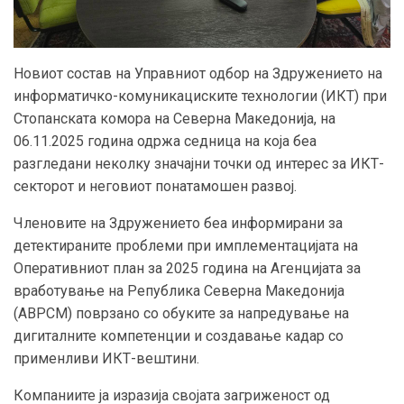
Новиот состав на Управниот одбор на Здружението на
информатичко-комуникациските технологии (ИКТ) при
Стопанската комора на Северна Македонија, на
06.11.2025 година одржа седница на која беа
разгледани неколку значајни точки од интерес за ИКТ-
секторот и неговиот понатамошен развој.
Членовите на Здружението беа информирани за
детектираните проблеми при имплементацијата на
Оперативниот план за 2025 година на Агенцијата за
вработување на Република Северна Македонија
(АВРСМ) поврзано со обуките за напредување на
дигиталните компетенции и создавање кадар со
применливи ИКТ-вештини.
Компаниите ја изразија својата загриженост од