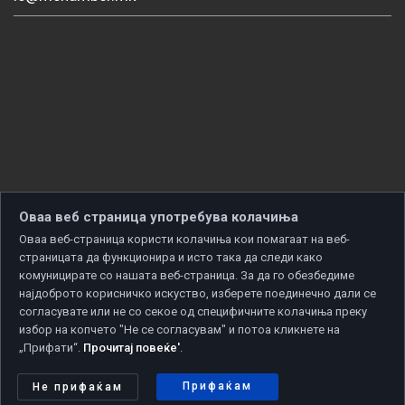
Оваа веб страница употребува колачиња
Оваа веб-страница користи колачиња кои помагаат на веб-
страницата да функционира и исто така да следи како
комуницирате со нашата веб-страница. За да го обезбедиме
најдоброто корисничко искуство, изберете поединечно дали се
согласувате или не со секое од специфичните колачиња преку
избор на копчето "Не се согласувам" и потоа кликнете на
„Прифати“.
Прочитај повеќе'
.
Copyright © 2026 Developed by
Unet
. All rights reserved.
Политика за приватност
|
Политика за колачиња
Прифаќам
Не прифаќам