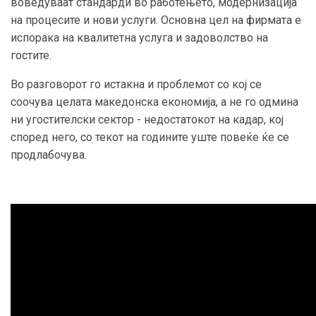
воведуваат стандарди во работењето, модернизација
на процесите и нови услуги. Основна цел на фирмата е
испорака на квалитетна услуга и задоволство на
гостите.
Во разговорот го истакна и проблемот со кој се
соочува целата македонска економија, а не го одмина
ни угостителски сектор - недостатокот на кадар, кој
според него, со текот на годините уште повеќе ќе се
продлабочува.