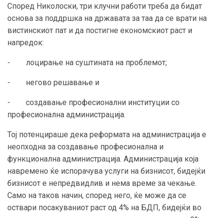
Според Николоски, три клучни работи треба да бидат
основа за поддршка на државата за таа да се врати на
вистинскиот пат и да постигне економскиот раст и
напредок:
- лоцирање на суштината на проблемот;
- негово решавање и
- создавање професионални институции со
професионална администрација.
Тој потенцираше дека реформата на администрација е
неопходна за создавање професионална и
функционална администрација. Администрација која
навремено ќе испорачува услуги на бизнисот, бидејќи
бизнисот е непредвидлив и нема време за чекање.
Само на таков начин, според него, ќе може да се
оствари посакуваниот раст од 4% на БДП, бидејќи во