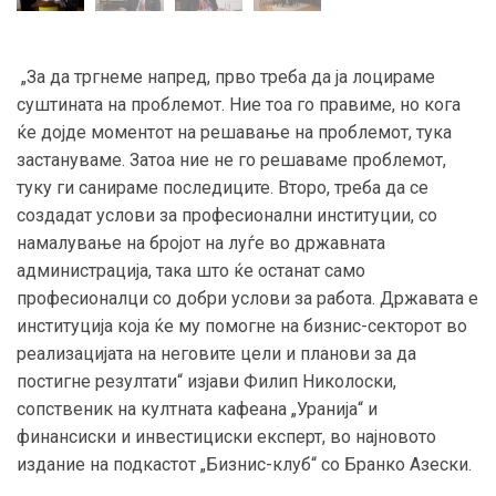
„За да тргнеме напред, прво треба да ја лоцираме
суштината на проблемот. Ние тоа го правиме, но кога
ќе дојде моментот на решавање на проблемот, тука
застануваме. Затоа ние не го решаваме проблемот,
туку ги санираме последиците. Второ, треба да се
создадат услови за професионални институции, со
намалување на бројот на луѓе во државната
администрација, така што ќе останат само
професионалци со добри услови за работа. Државата е
институција која ќе му помогне на бизнис-секторот во
реализацијата на неговите цели и планови за да
постигне резултати“ изјави Филип Николоски,
сопственик на култната кафеана „Уранија“ и
финансиски и инвестициски експерт, во најновото
издание на подкастот „Бизнис-клуб“ со Бранко Азески.