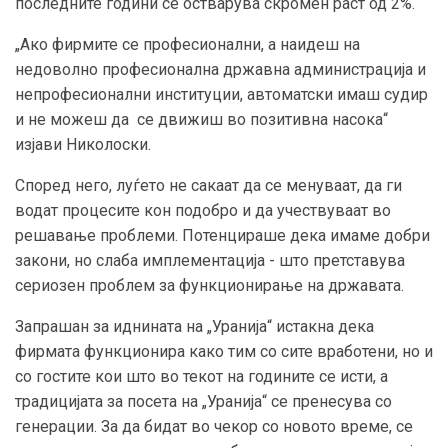
последните години се остварува скромен раст од 2%.
„Ако фирмите се професионални, а наидеш на
недоволно професионална државна администрација и
непрофесионални институции, автоматски имаш судир
и не можеш да се движиш во позитивна насока“
изјави Николоски.
Според него, луѓето не сакаат да се менуваат, да ги
водат процесите кон подобро и да учествуваат во
решавање проблеми. Потенцираше дека имаме добри
закони, но слаба имплементација - што претставува
сериозен проблем за функционирање на државата.
Запрашан за иднината на „Уранија“ истакна дека
фирмата функционира како тим со сите вработени, но и
со гостите кои што во текот на годините се исти, а
традицијата за посета на „Уранија“ се пренесува со
генерации. За да бидат во чекор со новото време, се