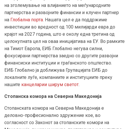
на зголемување на влијанието на меѓународните
партнерства и развојните финансии и клучен партнер
на
Глобална порта
. Нашата цел е да поддржиме
инвестиции во вредност од 100 милијарди евра до
крајот на 2027 година, што е околу една третина од
целокупната цел на оваа иницијатива на ЕУ. Во рамките
на Тимот Европа, ЕИБ Глобално негува силни,
фокусирани партнерства заедно со другите развојни
финансиски институции и граѓанското општество.
ЕИБ Глобално ја доближува Групацијата ЕИБ до
локалните луѓе, компаниите и институциите преку
нашите
канцеларии ширум светот
.
Стопанска комора на Северна Македонија
Стопанската комора на Северна Македонија е
деловно-професионално здружение кое, во
согласност со Законот за стопанските комори на