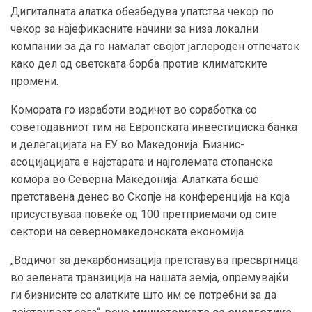
Дигиталната алатка обезбедува упатства чекор по
чекор за најефикасните начини за низа локални
компании за да го намалат својот јаглероден отпечаток
како дел од светската борба против климатските
промени.
Комората го изработи водичот во соработка со
советодавниот тим на Европската инвестициска банка
и делегацијата на ЕУ во Македонија. Бизнис-
асоцијацијата е најстарата и најголемата стопанска
комора во Северна Македонија. Алатката беше
претставена денес во Скопје на конференција на која
присуствуваа повеќе од 100 претприемачи од сите
сектори на северномакедонската економија.
„Водичот за декарбонизација претставува пресвртница
во зелената транзиција на нашата земја, опремувајќи
ги бизнисите со алатките што им се потребни за да