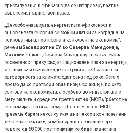
пристапување и ефикасно да се натпреваруваат на
европскиот единствен пазар.
„Декарбонизацијата, енергетската ефикасност и
обновливата енергија се моќни алатки за изградба на
поиновативна, поотпорна и конкурентна економија“,
рече
амбасадорот на ЕУ во Северна Македонија,
Михалис Рохас.
„Северна Македонија покажа силна
посветеност преку својот Национален план за енергија
и клима како визија каде што растот на бизнисот и
одговорноста за климата одат рака под рака. Сега е
време да се претвори оваа визија во акција, во сите
сектори на економијата, а особено во индустријата и
меѓу малите и средните претпријатија (МСП), ’рбетот на
економијата на оваа земја. Доколку секое МСП
преземе барем неколку значајни чекори кон позелени
деловни практики, комбинираното влијание врз
повеќе од 68.000 претпријатија ќе биде навистина