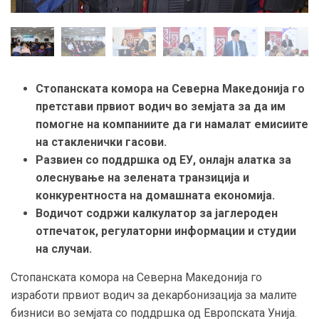
Стопанската комора на Северна Македонија го
претстави првиот водич во земјата за да им
помогне на компаниите да ги намалат емисиите
на стакленички гасови.
Развиен со поддршка од ЕУ, онлајн алатка за
олеснување на зелената транзиција и
конкурентноста на домашната економија.
Водичот содржи калкулатор за јаглероден
отпечаток, регулаторни информации и студии
на случаи.
Стопанската комора на Северна Македонија го
изработи првиот водич за декарбонизација за малите
бизниси во земјата со поддршка од Европската Унија.