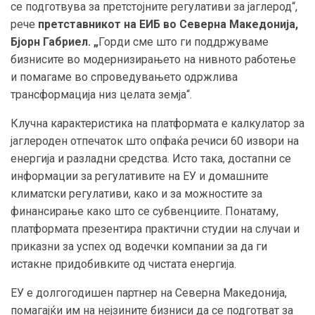
се подготвува за претстојните регулативи за јаглерод“,
рече
претставникот на ЕИБ во Северна Македонија,
Бјорн Габриел. „
Горди сме што ги поддржуваме
бизнисите во модернизирањето на нивното работење
и помагаме во спроведувањето одржлива
трансформација низ целата земја“.
Клучна карактеристика на платформата е калкулатор за
јаглероден отпечаток што опфаќа речиси 60 извори на
енергија и разладни средства. Исто така, достапни се
информации за регулативите на ЕУ и домашните
климатски регулативи, како и за можностите за
финансирање како што се субвенциите. Понатаму,
платформата презентира практични студии на случаи и
приказни за успех од водечки компании за да ги
истакне придобивките од чистата енергија.
ЕУ е долгогодишен партнер на Северна Македонија,
помагајќи им на нејзините бизниси да се подготват за