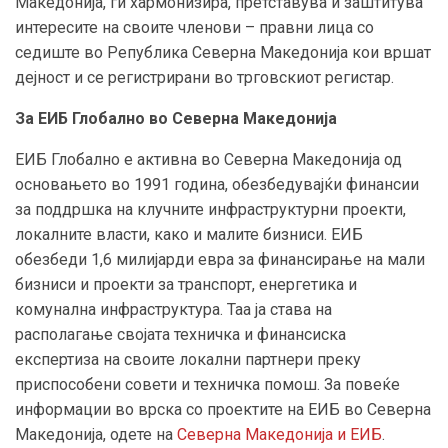
Македонија, ги хармонизира, претставува и заштитува
интересите на своите членови – правни лица со
седиште во Република Северна Македонија кои вршат
дејност и се регистрирани во трговскиот регистар.
За ЕИБ Глобално во Северна Македонија
ЕИБ Глобално е активна во Северна Македонија од
основањето во 1991 година, обезбедувајќи финансии
за поддршка на клучните инфраструктурни проекти,
локалните власти, како и малите бизниси. ЕИБ
обезбеди 1,6 милијарди евра за финансирање на мали
бизниси и проекти за транспорт, енергетика и
комунална инфраструктура. Таа ја става на
располагање својата техничка и финансиска
експертиза на своите локални партнери преку
приспособени совети и техничка помош. За повеќе
информации во врска со проектите на ЕИБ во Северна
Македонија, одете на
Северна Македонија и ЕИБ
.