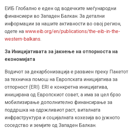
ЕИБ Глобално е еден од водечките меѓународни
финансиери во Западен Балкан. За детални
информации за нашите активности во овој регион,
одете на
www.eib.org/en/publications/the-eib-in-the-
western-balkans
.
За Иницијативата за јакнење на отпорноста на
економијата
Водичот за декарбонизација е развиен преку Пакетот
за техничка помош на Европската иницијатива за
отпорност (ERI). ERΙ е конкретна иницијатива,
иницирана од Европскиот совет, а има за цел брзо
мобилизирање дополнително финансирање за
поддршка на одржливиот раст, виталната
инфраструктура и социјалната кохезија во јужното
соседство и земјите од Западен Балкан.