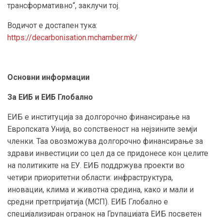
трансформативно“, заклучи тој.
Водичот е достапен тука:
https://decarbonisation.mchamber.mk/
Основни информации
За ЕИБ и ЕИБ Глобално
ЕИБ е институција за долгорочно финансирање на
Европската Унија, во сопственост на нејзините земји
членки. Таа овозможува долгорочно финансирање за
здрави инвестиции со цел да се придонесе кон целите
на политиките на ЕУ. ЕИБ поддржува проекти во
четири приоритетни области: инфраструктура,
иновации, клима и животна средина, како и мали и
средни претпријатија (МСП). ЕИБ Глобално е
специјализиран огранок на Групацијата ЕИБ посветен