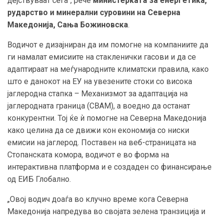
дејствуваат сега“, рече
министерката за енергетика,
рударство и минерални суровини на Северна
Македонија, Сања Божиновска
.
Водичот е дизајниран да им помогне на компаниите да
ги намалат емисиите на стакленички гасови и да се
адаптираат на меѓународните климатски правила, како
што е данокот на ЕУ на увезените стоки со висока
јаглеродна стапка – Механизмот за адаптација на
јаглеродната граница (CBAM), а воедно да останат
конкурентни. Тој ќе ѝ помогне на Северна Македонија
како целина да се движи кон економија со ниски
емисии на јаглерод. Поставен на веб-страницата на
Стопанската комора, водичот е во форма на
интерактивна платформа и е создаден со финансирање
од ЕИБ Глобално.
„Овој водич доаѓа во клучно време кога Северна
Македонија напредува во својата зелена транзиција и