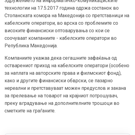
Здружението на информатичко-комуникациските
технологии на 17.5.2017 година одржа состанок во
Стопанската комора на Македонија со претставници на
кабелските оператори, во врска со проблемите со
високите финансиски оптоварувања со кои се
соочуваат компаниите - кабелските оператори во
Република Македонија.
Компаниите укажаа дека сегашните зафаќања од
остварениот приход на кабелските оператори (особено
за наплата на авторските права и филмскиот фонд),
како и другите финансиски обврски, се пазарно
нереални и претставуваат можен предуслов и закана
за прелевање на товарот на крајниот потрошувач,
преку вградување на дополнителните трошоци во
сметките на граѓаните.