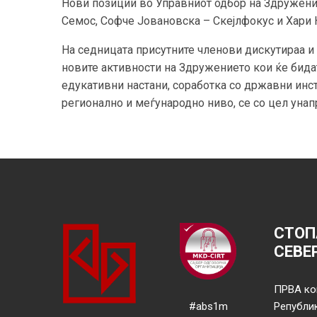
Нови позиции во Управниот одбор на Здруженит
Семос, Софче Јовановска – Скејлфокус и Хари 
На седницата присутните членови дискутираа и з
новите активности на Здружението кои ќе бида
едукативни настани, соработка со државни инс
регионално и меѓународно ниво, се со цел унап
СТОП
СЕВЕ
ПРВА ко
#abs1m
Републи