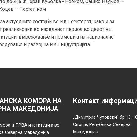
о добија и: Горан Кубелка - Неоком, Сашко Наумов –
Коцев – Портел ком.
а актуелните состојби во ИКТ секторот, како и за
т реализирани во наредниот период во делот на
титуции, вмрежување и промоција на национално,
редување и развој на ИКТ индустријата.
АНСКА КОМОРА НА
Контакт информац
РНА МАКЕДОНИЈА
„Димитрие Чуповски“ бр.13, 1
Скопје, Република Северна
мора и ПРВА институција во
Македонија
ка Северна Македонија