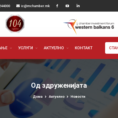
244000
ic@mchamber.mk
РАЊЕ
УСЛУГИ
АКТУЕЛНО
КОНТАКТ
СТА
Од здруженијата
Дома
Актуелно
Новости