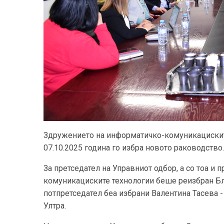
Здружението на информатичко-комуникациските
07.10.2025 година го избра новото раководство.
За претседател на Управниот одбор, а со тоа и
комуникациските технологии беше реизбран Бла
потпретседател беа избрани Валентина Тасева 
Ултра.