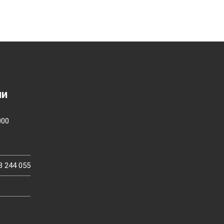
ии
000
3 244 055