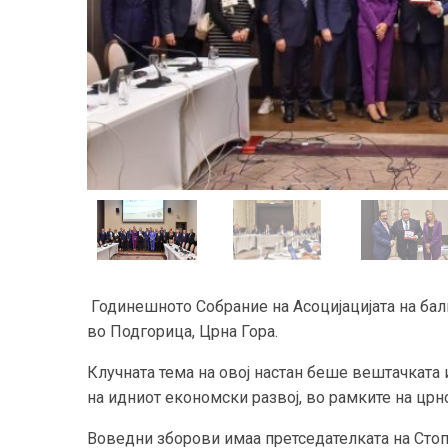
Годинешното Собрание на Асоцијацијата на балк
во Подгорица, Црна Гора.
Клучната тема на овој настан беше вештачката 
на идниот економски развој, во рамките на црн
Воведни зборови имаа претседателката на Стопа