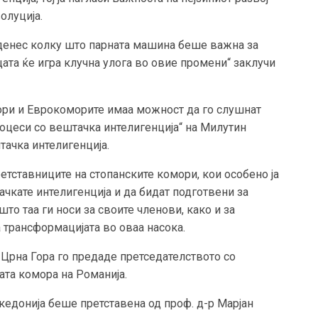
олуција.
 денес колку што парната машина беше важна за
ата ќе игра клучна улога во овие промени“ заклучи
ори и Еврокоморите имаа можност да го слушнат
оцеси со вештачка интелигенција“ на Милутин
ачка интелигенција.
ретставниците на стопанските комори, кои особено ја
ачкате интелигенција и да бидат подготвени за
то таа ги носи за своите членови, како и за
 трансформацијата во оваа насока.
 Црна Гора го предаде претседателството со
ата комора на Романија.
кедонија беше претстaвена од проф. д-р Марјан