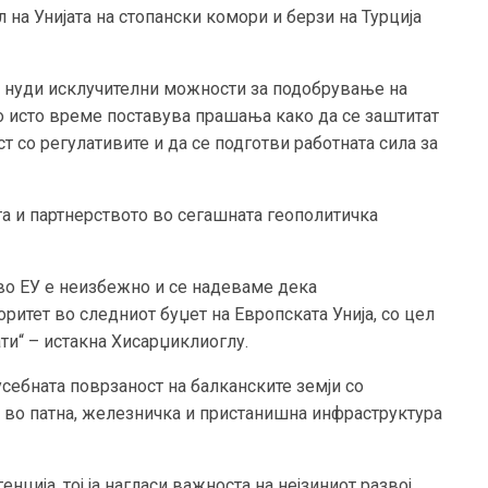
 на Унијата на стопански комори и берзи на Турција
а нуди исклучителни можности за подобрување на
во исто време поставува прашања како да се заштитат
т со регулативите и да се подготви работната сила за
а и партнерството во сегашната геополитичка
 во ЕУ е неизбежно и се надеваме дека
итет во следниот буџет на Европската Унија, со цел
ати“ – истакна Хисарџиклиоглу.
усебната поврзаност на балканските земји со
е во патна, железничка и пристанишна инфраструктура
нција, тој ја нагласи важноста на нејзиниот развој