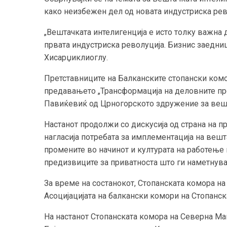
како неизбежен дел од новата индустриска рев
„Вештачката интелигенција е исто толку важна
првата индустриска револуција. Бизнис заедниц
Хисарџиклиоглу.
Претставниците на Балканските стопански ком
предавањето „Трансформација на деловните пр
Павиќевиќ од Црногорското здружение за вешт
Настанот продолжи со дискусија од страна на п
нагласија потребата за имплементација на вешт
промените во начинот и културата на работење ш
предизвиците за приватноста што ги наметнува
За време на состанокот, Стопанската комора на
Асоцијацијата на балкански комори на Стопанск
На настанот Стопанската комора на Северна Ма