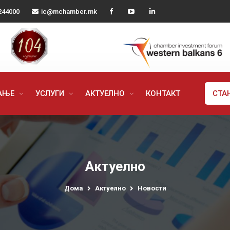
244000
ic@mchamber.mk
РАЊЕ
УСЛУГИ
АКТУЕЛНО
КОНТАКТ
СТА
Актуелно
Дома
Актуелно
Новости