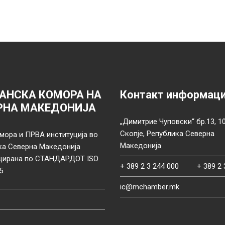
АНСКА КОМОРА НА
Контакт информац
РНА МАКЕДОНИЈА
„Димитрие Чуповски“ бр.13, 1
Скопје, Република Северна
мора и ПРВА институција во
Македонија
ка Северна Македонија
цирана по СТАНДАРДОТ ISO
+ 389 2 3 244 000
+ 389 2 
5
ic@mchamber.mk