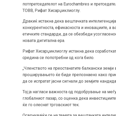
потпретседателот на Eurochambres и претседател
TOBB, Рифат Хисарџиклиоглу.
Дракиќ истакна дека вештачката интелигенциј
конкурентноста, ефикасноста и иновациите, а 
етичките стандарди, да се обезбеди усогласенос
новата дигитална ера.
Рифат Хисарџиклиоглу истакна дека соработкат
средина се попотребни од кога било.
„Членството на преостанатите балкански земји
проширувањето ќе биде препознаено како приор
да се испратат јасни сигнали до земјите кандид
Тој ја нагласи важноста од подобрување на меѓ
глобалниот пазар, со оценка дека инвестициит
ќе го олеснат трговскиот тек.
Осврнувајќи се на темата за вештачката интелиге