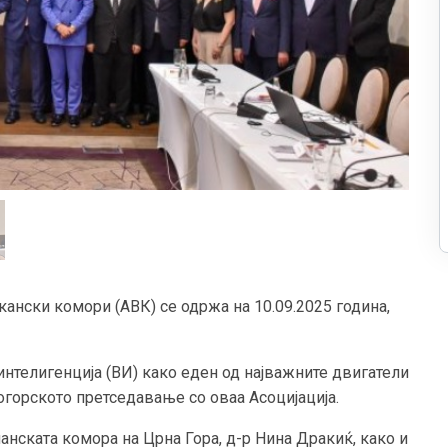
ански комори (ABК) се одржа на 10.09.2025 година,
интелигенција (ВИ) како еден од најважните двигатели
огорското претседавање со оваа Асоцијација.
нската комора на Црна Гора, д-р Нина Дракиќ, како и