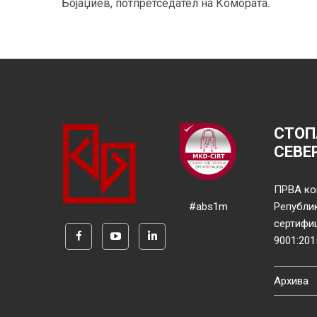
Бојаџиев, потпретседател на Комората.
СТОП
СЕВЕ
ПРВА ко
#abs1m
Републи
сертифи
9001:201
Архива