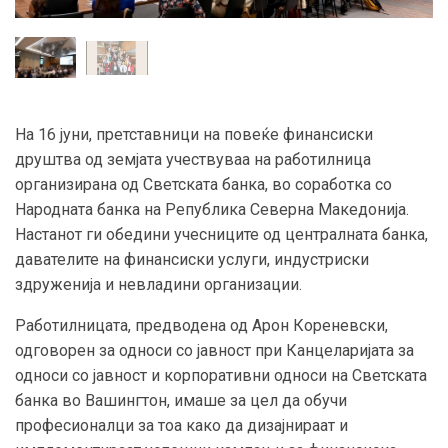
На 16 јуни, претставници на повеќе финансиски
друштва од земјата учествуваа на работилница
организирана од Светската банка, во соработка со
Народната банка на Република Северна Македонија.
Настанот ги обедини учесниците од централната банка,
давателите на финансиски услуги, индустриски
здруженија и невладини организации.
Работилницата, предводена од Арон Кореневски,
одговорен за односи со јавност при Канцеларијата за
односи со јавност и корпоративни односи на Светската
банка во Вашингтон, имаше за цел да обучи
професионалци за тоа како да дизајнираат и