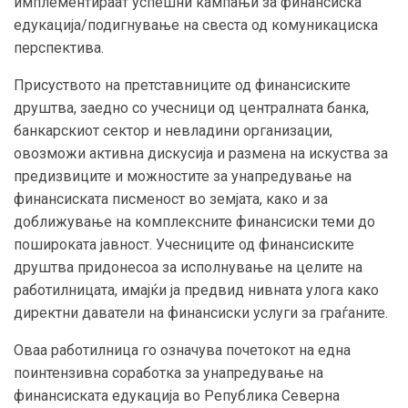
имплементираат успешни кампањи за финансиска
едукација/подигнување на свеста од комуникациска
перспектива.
Присуството на претставниците од финансиските
друштва, заедно со учесници од централната банка,
банкарскиот сектор и невладини организации,
овозможи активна дискусија и размена на искуства за
предизвиците и можностите за унапредување на
финансиската писменост во земјата, како и за
доближување на комплексните финансиски теми до
пошироката јавност. Учесниците од финансиските
друштва придонесоа за исполнување на целите на
работилницата, имајќи ја предвид нивната улога како
директни даватели на финансиски услуги за граѓаните.
Оваа работилница го означува почетокот на една
поинтензивна соработка за унапредување на
финансиската едукација во Република Северна