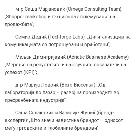
· м-р Саша Марјановиќ (Omega Consulting Team):
„Shopper marketing и техники за зголемување на
продажбата“;
· Семир Дедиќ (Techforge Labs): „Дигитализација на
комуникацијата со потрошувачи и вработени“;
· Миљан Димитријевиќ (Adriatic Business Academy):
„Мерење на резултатите и на клучните показатели на
успехот (KPI)“;
· д-р Марија Ловриќ (Bicro Biocentar): „Од
лабораторија до пазар – развој на производите во
прехранбената индустрија“;
· Саша Селаковиќ и Василије Жуниќ (бренд-
експерти): „Што значи навистина брендот – односот
меѓу трговските и глобалните брендови“.