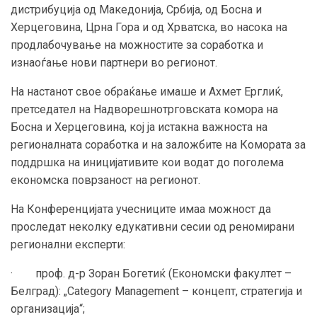
дистрибуција од Македонија, Србија, од Босна и
Херцеговина, Црна Гора и од Хрватска, во насока на
продлабочување на можностите за соработка и
изнаоѓање нови партнери во регионот.
На настанот свое обраќање имаше и Ахмет Ерглиќ,
претседател на Надворешнотрговската комора на
Босна и Херцеговина, кој ја истакна важноста на
регионалната соработка и на заложбите на Комората за
поддршка на иницијативите кои водат до поголема
економска поврзаност на регионот.
На Конференцијата учесниците имаа можност да
проследат неколку едукативни сесии од реномирани
регионални експерти:
· проф. д-р Зоран Богетиќ (Економски факултет –
Белград): „Category Management – концепт, стратегија и
организација“;