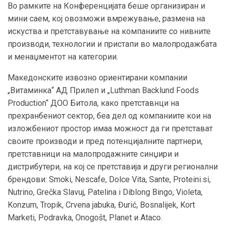
Во рамките на Конференцијата беше организиран и
мини саем, кој овозможи вмрежување, размена на
искуства и претставување на компаниите со нивните
производи, технологии и пристапи во малопродажбата
и менаџментот на категории.
Македонските извозно ориентирани компании
„Витаминка“ АД Прилеп и „Luthman Backlund Foods
Production“ ДОО Битола, како претставнци на
прехранбениот сектор, беа дел од компаниите кои на
изложбениот простор имаа можност да ги претстават
своите производи и пред потенцијалните партнери,
претставници на малопродажните синџири и
дистрибутери, на кој се претставија и други регионални
брендови: Smoki, Nescafe, Dolce Vita, Sante, Proteini.si,
Nutrino, Grečka Slavuj, Patelina i Diblong Bingo, Violeta,
Konzum, Tropik, Crvena jabuka, Đurić, Bosnalijek, Kort
Marketi, Podravka, Onogošt, Planet и Ataco.