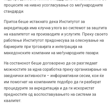
процесите на нивно усогласување со меѓународните
стандарди.
Притоа беше истакнато дека Институтот за
акредитација има клучна улога во системот за заштита
на квалитетот на производите и услугите. Преку своето
работење Институтот придонесува за олеснување на
бариерите при трговијата и интеграција на
македонските компании на меѓународните пазари.
На состанокот беше договорено да се разгледаат
можностите за идна соработка преку организирање на
заеднички активности – информативни сесии, кои ќе
им помогнат на компаниите подобро да ги разберат
процедурите за акредитација и да ги искористат
предностите од воспоставувањето на системи за
квалитет.