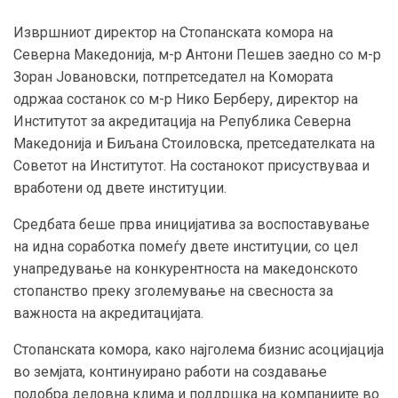
Извршниот директор на Стопанската комора на
Северна Македонија, м-р Антони Пешев заедно со м-р
Зоран Јовановски, потпретседател на Комората
одржаа состанок со м-р Нико Берберу, директор на
Институтот за акредитација на Република Северна
Македонија и Биљана Стоиловска, претседателката на
Советот на Институтот. На состанокот присуствуваа и
вработени од двете институции.
Средбата беше прва иницијатива за воспоставување
на идна соработка помеѓу двете институции, со цел
унапредување на конкурентноста на македонското
стопанство преку зголемување на свесноста за
важноста на акредитацијата.
Стопанската комора, како најголема бизнис асоцијација
во земјата, континуирано работи на создавање
подобра деловна клима и поддршка на компаниите во