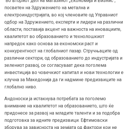
Во вториот дел на магазинот „Економија и Бизнис“,
посветен на Здружението на метална и
електроиндустријата, во кој членовите од Управниот
одбор на Здружението, експерти и лидери на различни
области, поставија акцент на важноста на иновациите,
квалитетот во образованието и технолошкиот
напредок како основа за економски раст и
конкурентност на глобалниот пазар. Стручњаците од
различни сектори, од образованието до индустријата и
зелениот развој, се согласуваат дека поголема
инвестиција во човечкиот капитал и нови технологии е
клучна за Македонија да ги надмине предизвиците на
глобално ниво.
Андоноски ја истакнува потребата за поголемо
внимание на квалитетот на образованието, што ќе
придонесе за развој на младите таленти и за подобра
подготовка за идните предизвици. Ефтимовски
зборува за зависноста на земјата од фактори кои не