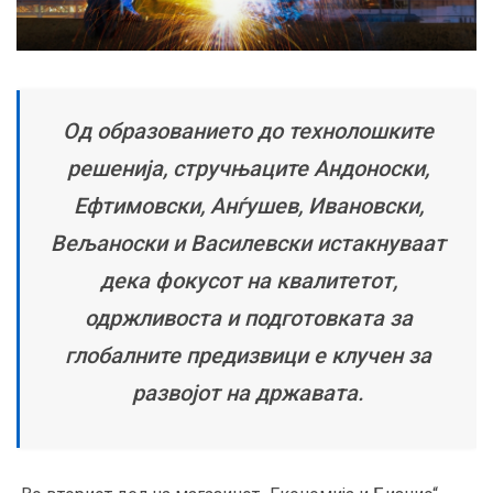
Од образованието до технолошките
решенија, стручњаците Андоноски,
Ефтимовски, Анѓушев, Ивановски,
Вељаноски и Василевски истакнуваат
дека фокусот на квалитетот,
одржливоста и подготовката за
глобалните предизвици е клучен за
развојот на државата.