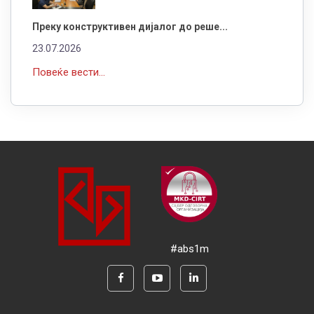
Преку конструктивен дијалог до реше...
23.07.2026
Повеќе вести...
#abs1m