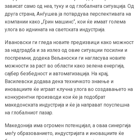
зависат само од неа, туку и од глобалната ситуација. Од
друга страна, Анѓушев ја потврдува перспективата на
компании како „Грин машинс“, кои ќе имаат голема
улога во иднината на светската индустрија.
Ивановски ги гледа новите предизвици како можност
за надградба и за излез од овие ситуации посилни и
поспремни, додека Вељаноски ги нагласува новите
можности за раст во области како зелена енергија,
сајбер безбедност и автоматизација. На крај,
Василевски додава дека техничкото знаење и
иновациите ќе играат клучна улога во создавањето на
конкурентни производи кои ќе ја подобрат
македонската индустрија и ќе ја направат поуспешна
на глобалниот пазар.
Македонија има огромен потенцијал, а оваа синергија
меѓу образованието, индустријата и иновациите ќе