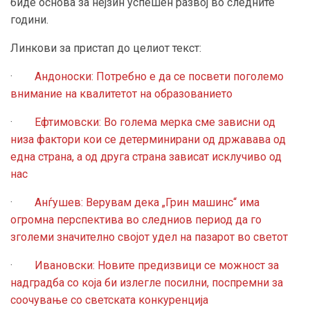
биде основа за нејзин успешен развој во следните
години.
Линкови за пристап до целиот текст:
·
Андоноски: Потребно е да се посвети поголемо
внимание на квалитетот на образованието
·
Ефтимовски: Во голема мерка сме зависни од
низа фактори кои се детерминирани од државава од
една страна, а од друга страна зависат исклучиво од
нас
·
Анѓушев: Верувам дека „Грин машинс“ има
огромна перспектива во следниов период да го
зголеми значително својот удел на пазарот во светот
·
Ивановски: Новите предизвици се можност за
надградба со која би излегле посилни, поспремни за
соочување со светската конкуренција