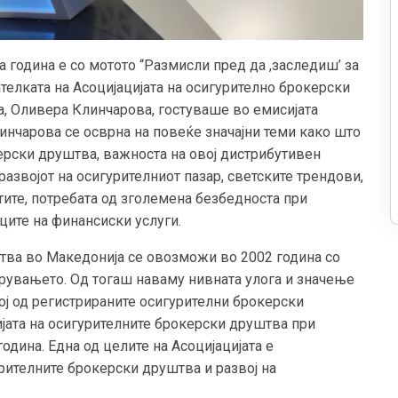
а година е со мотото “Размисли пред да ,заследиш’ за
ателката на Асоцијацијата на осигурително брокерски
, Оливера Клинчарова, гостуваше во емисијата
линчарова се осврна на повеќе значајни теми како што
ерски друштва, важноста на овој дистрибутивен
развојот на осигурителниот пазар, светските трендови,
тите, потребата од зголемена безбедноста при
ците на финансиски услуги.
тва во Македонија се овозможи во 2002 година со
урувањето. Од тогаш наваму нивната улога и значење
ој од регистрираните осигурителни брокерски
јата на осигурителните брокерски друштва при
одина. Една од целите на Асоцијацијата е
рителните брокерски друштва и развој на