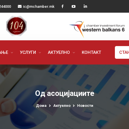
244000
ic@mchamber.mk
РАЊЕ
УСЛУГИ
АКТУЕЛНО
КОНТАКТ
СТА
Од асоцијациите
Дома
Актуелно
Новости