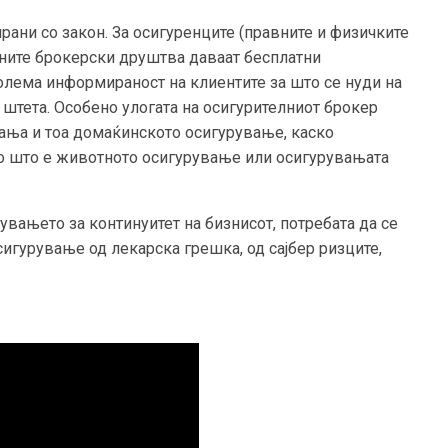
ани со закон. За осигуренците (правните и физичките
лните брокерски друштва даваат бесплатни
оголема информираност на клиентите за што се нуди на
а штета. Особено улогата на осигурителниот брокер
ања и тоа домаќинското осигурување, каско
о што е животното осигурување или осигурувањата
вањето за континуитет на бизнисот, потребата да се
сигурување од лекарска грешка, од сајбер ризците,