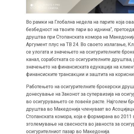
Во рамки на Глобална недела на парите која ова
безбедност на твоите пари во иднина“, претсед
друштва при Стопанската комора на Македонија
Аргумент плус на ТВ 24. Во своето излагање, К
се улогата и значењето на осигурителните брок
канал, соработката со осигурителните друштва, 
значењето на финансиската едукација на клиен
финансиските трансакции и заштита на корисни
Работењето на осигурителните брокерски друш
донесување на Законот за супервизија на осиг
во осигурувањето се повеќе расте. Најголем бр
друштва во Македонија членуваат во Асоцијаци
Стопанската комора, која е формирана во 2011 г
зголемување на свесноста во јавноста за осигу
осигурителниот пазар во Македонија.