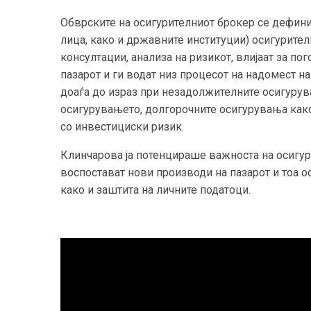
Обврските на осигурителниот брокер се дефинир
лица, како и државните институции) осигурите
консултации, анализа на ризикот, влијаат за п
пазарот и ги водат низ процесот на надомест н
доаѓа до израз при незадолжителните осигурув
осигурувањето, долгорочните осигурувања как
со инвестициски ризик.
Клинчарова ја потенцираше важноста на осигуру
воспостават нови производи на пазарот и тоа о
како и заштита на личните податоци.