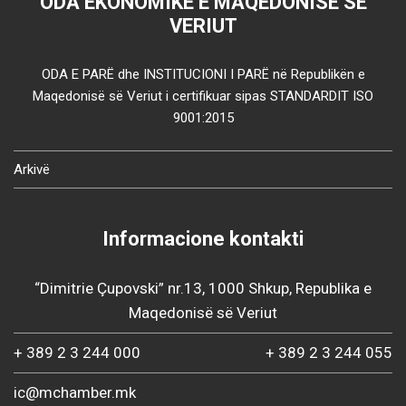
ODA EKONOMIKE E MAQEDONISË SË
VERIUT
ODA E PARË dhe INSTITUCIONI I PARË në Republikën e
Maqedonisë së Veriut i certifikuar sipas STANDARDIT ISO
9001:2015
Arkivë
Informacione kontakti
“Dimitrie Çupovski” nr.13, 1000 Shkup, Republika e
Maqedonisë së Veriut
+ 389 2 3 244 000
+ 389 2 3 244 055
ic@mchamber.mk