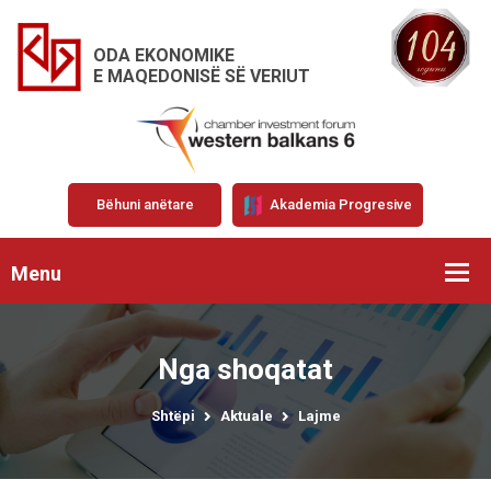
ODA EKONOMIKE
E MAQEDONISË SË VERIUT
Bëhuni anëtare
Akademia Progresive
Menu
Nga shoqatat
Shtëpi
Aktuale
Lajme