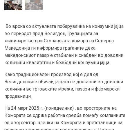
Во врска со актуелната побарувачка на конзумни јајца
во периодот пред Велигден, Групацијата за
живинарство при Стопанската комора на Северна
Македонија ги информира граѓаните дека
македонскиот пазар е стабилен и снабден во доволни
количини квалитетни и безбедни конзумни јајца.
Како традиционален производ кој е дел од
Велигденските обичаи, јајцата се достапни во доволни
количини во трговските мрежи, пазари и фармерски
продавници.
На 24 март 2025 г. (понеделник) , во просториите на
Комората се одржа работна средба помеѓу компаниите
од овој сектор, членки на Комората и претставници на
ресорното министерство предводени од г. Цветан