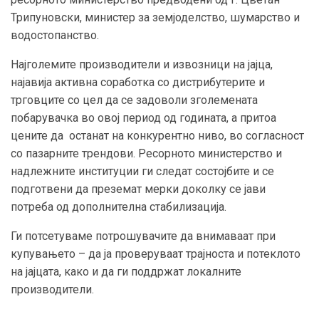
Трипуновски, министер за земјоделство, шумарство и
водостопанство.
Најголемите производители и извозници на јајца,
најавија активна соработка со дистрибутерите и
трговците со цел да се задоволи зголемената
побарувачка во овој период од годината, а притоа
цените да останат на конкурентно ниво, во согласност
со пазарните трендови. Ресорното министерство и
надлежните институции ги следат состојбите и се
подготвени да преземат мерки доколку се јави
потреба од дополнителна стабилизација.
Ги потсетуваме потрошувачите да внимаваат при
купувањето – да ја проверуваат трајноста и потеклото
на јајцата, како и да ги поддржат локалните
производители.