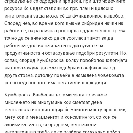
справување со одредени процеси, при што човечките
ресурси ќе бидат ставени во прв план и целосно
интегрирани за да може сѐ да функционира најдобро.
Според неа, во време кога имаме хибриден начин на
работење, на различна просторна оддалеченост, треба
точно да се знае како да се усогласи тимот за да
работи заедно во насока на подигнување на
продуктивноста и остварување подобри резултати. Но,
сепак, според Кумбароска, колку повеќе технологијата
ни овозможува да сме подобри и поефикасни, од
друга страна, дотолку повеќе е намалена човековата
непосредност, што има негативни последици.
Кумбароска Ванбесин, во емисијата го изнесе
мислењето на многумина кои сметаат дека
вештачката интелигенција ќе уништи многу професии,
меѓу кои и менаџментот и консалтингот, со кои се
занимава таа, но, според неа, вештачката
интелигенција треба да се разбере само како добра