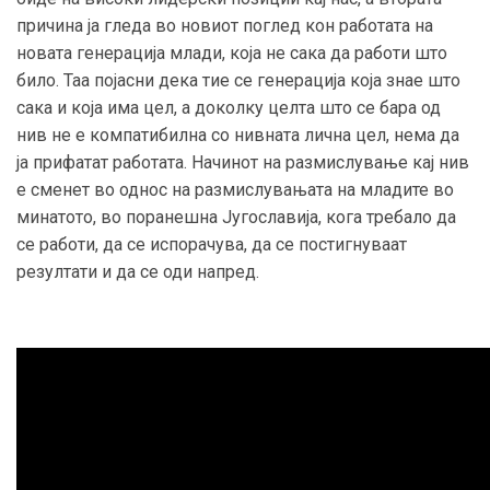
причина ја гледа во новиот поглед кон работата на
новата генерација млади, која не сака да работи што
било. Таа појасни дека тие се генерација која знае што
сака и која има цел, а доколку целта што се бара од
нив не е компатибилна со нивната лична цел, нема да
ја прифатат работата. Начинот на размислување кај нив
е сменет во однос на размислувањата на младите во
минатото, во поранешна Југославија, кога требало да
се работи, да се испорачува, да се постигнуваат
резултати и да се оди напред.