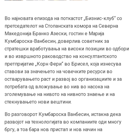
Во најновата епизода на поткастот „Бизнис-клуб“ со
претседателот на Стопанската комора на Северна
Македонија Бранко Азески, гостин е Марија
Кумбароска-Ванбесин, доверлив советник за
стратешки вработувања на високи позиции во одбори
и во извршното раководство на консултантското
претпријатие „Корн Фери“ во Брисел, која изнесува
ставови за значењето на човечките ресурси во
остварувањето раст и развој во организациите и за
потребата од вложување во нив во насока на
зголемување на нивото на нивното знаење и на
стекнувањето нови вештини.
Во разговорот Кумбароска Ванбесин, истакна дека
развојот на технологијата во компаниите оди многу
бргу, а тоа бара нов пристап и нов начин на