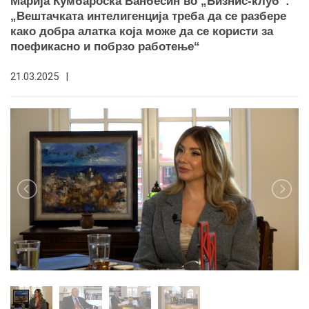
Марија Кумбароска Ванбeсин во „Бизнис-клуб“:
„Вештачката интелигенција треба да се разбере
како добра алатка која може да се користи за
поефикасно и побрзо работење“
21.03.2025
|