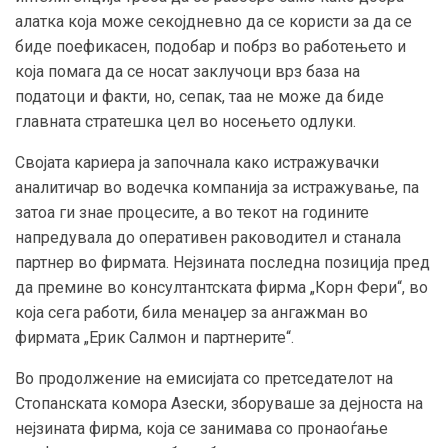
алатка која може секојдневно да се користи за да се
биде поефикасен, подобар и побрз во работењето и
која помага да се носат заклучоци врз база на
податоци и факти, но, сепак, таа не може да биде
главната стратешка цел во носењето одлуки.
Својата кариера ја започнала како истражувачки
аналитичар во водечка компанија за истражување, па
затоа ги знае процесите, а во текот на годините
напредувала до оперативен раководител и станала
партнер во фирмата. Нејзината последна позиција пред
да премине во консултантската фирма „Корн Фери“, во
која сега работи, била менаџер за ангажман во
фирмата „Ерик Салмон и партнерите“.
Во продолжение на емисијата со претседателот на
Стопанската комора Азески, зборуваше за дејноста на
нејзината фирма, која се занимава со пронаоѓање