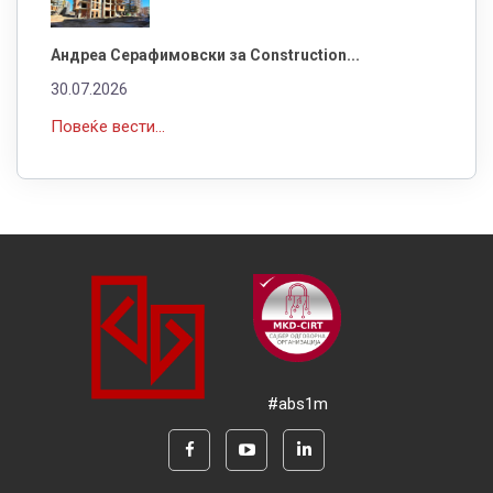
Андреа Серафимовски за Construction...
30.07.2026
Повеќе вести...
#abs1m