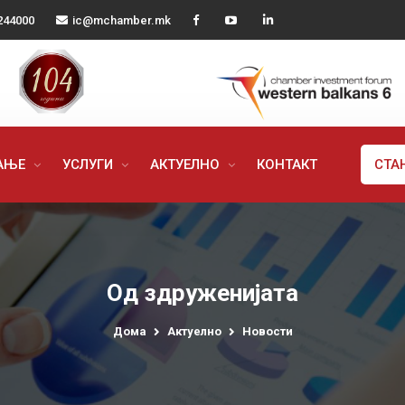
244000
ic@mchamber.mk
РАЊЕ
УСЛУГИ
АКТУЕЛНО
КОНТАКТ
СТА
Од здруженијата
Дома
Актуелно
Новости