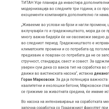
ТИТАН Усје планира да инвестира дополнителни
модернизација во следните три години, а со пр
екоцементи компанијата дополнително ги намал
„Живееме во услови на брзи и нагли промени, 
вклучувајќи го и градежништвото, мора да се пр
многу важна бидејќи ќе ни овозможи заедно да 
во следниот период. Градежништвото е исправе
климатските промени и со потребата од поголе
предизвик е поврзан со потребата да не се за
стручност, стандарди, свест и совест. За одрж
уверен сум дека со ваков тип на соработка во 
движи во вистинската насока“, истакна
деканот
Горан Марковски
. За да ја потенцира важност
квалитетни и еколошки бетони, Марковски стави
се грижиме за животната средина, ќе имаме ист
Во насока на интензивирање на соработката меѓ
започна соработка со Градежниот факултет при У