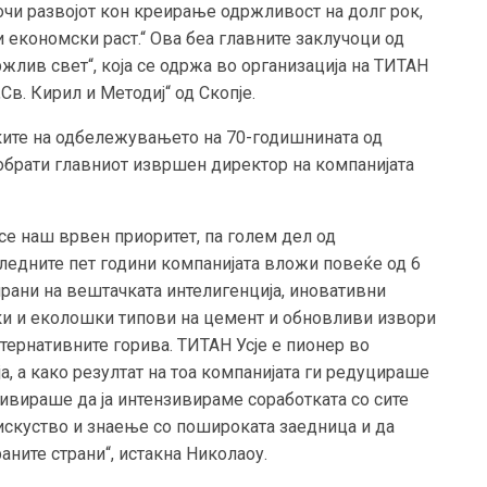
сочи развојот кон креирање одржливост на долг рок,
 економски раст.“ Ова беа главните заклучоци од
жлив свет“, која се одржа во организација на ТИТАН
Св. Кирил и Методиј“ од Скопје.
мките на одбележувањето на 70-годишнината од
 обрати главниот извршен директор на компанијата
е наш врвен приоритет, па голем дел од
следните пет години компанијата вложи повеќе од 6
ирани на вештачката интелигенција, иновативни
ќи и еколошки типови на цемент и обновливи извори
алтернативните горива. ТИТАН Усје е пионер во
, а како резултат на тоа компанијата ги редуцираше
тивираше да ја интензивираме соработката со сите
искуство и знаење со пошироката заедница и да
ните страни“, истакна Николаоу.