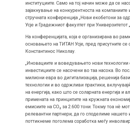
институциите. Само на тој начин може да се на
зајакнување на конкурентноста на компаниите и
стручната конференција „Нови екобетони за одр
Усје и Градежниот факултет при Универзитетот „
На конференцијата, која е организирана во ра
основањето на ТИТАН Усје, пред присутните се
Константинос Николау.
„Иновациите и воведувањето нови технологии с
инвестициите се насочени во таа насока. Во по
милиони евра во дигитализација, решенија баз
технологии и во одржливи практики, вклучувај
на енергија, како што се соларната енергија и 
примената на принципите на кружната економија
емисиите на CO₂ за 2.600 тони. Токму тоа нѐ мо
релевантни партнери, да го споделиме нашето 
поттикнеме поголема соработка меѓу инволвира