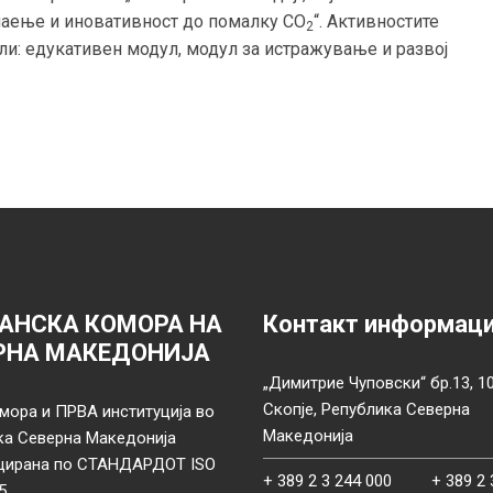
наење и иновативност до помалку CO
“. Активностите
2
ли: едукативен модул, модул за истражување и развој
АНСКА КОМОРА НА
Контакт информац
РНА МАКЕДОНИЈА
„Димитрие Чуповски“ бр.13, 1
Скопје, Република Северна
мора и ПРВА институција во
Македонија
ка Северна Македонија
цирана по СТАНДАРДОТ ISO
+ 389 2 3 244 000
+ 389 2 
5