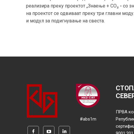
реализира преку проектот „Знаење + CO₂
-
со з
на проектот се одвиваат преку три главни моду
и модул за подигнување на свеста.
СТОП
СЕВЕ
ПРВА ко
#abs1m
Републи
сертифи
9001:201