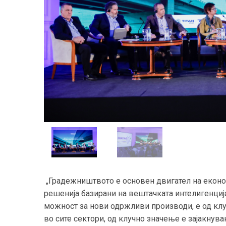
„Градежништвото е основен двигател на еконо
решенија базирани на вештачката интелигенција
можност за нови одржливи производи, е од клу
во сите сектори, од клучно значење е зајакнува