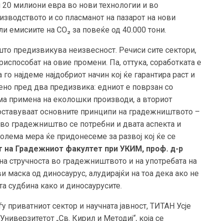
 20 милиони евра во нови технологии и во
оизводството и со пласманот на пазарот на нови
и емисиите на CO₂ за повеќе од 40.000 тони.
што предизвикува неизвесност. Речиси сите сектори,
испособат на овие промени. Па, оттука, соработката е
го најдеме најдобриот начин кој ќе гарантира раст и
но пред два предизвика: едниот е поврзан со
ма примена на еколошки производи, а вториот
поставуваат основните принципи на градежништвото –
ливо градежништво се потребни и двата аспекта и
голема мера ќе придонесеме за развој кој ќе се
 на Градежниот факултет при УКИМ, проф. д-р
а на стручноста во градежништвото и на употребата на
 маска од диносаурус, алудирајќи на тоа дека ако не
а судбина како и диносаурусите.
у приватниот сектор и научната јавност, ТИТАН Усје
ниверзитетот „Св. Кирил и Методиј“, која се