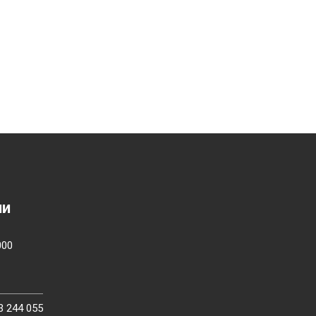
ии
000
3 244 055