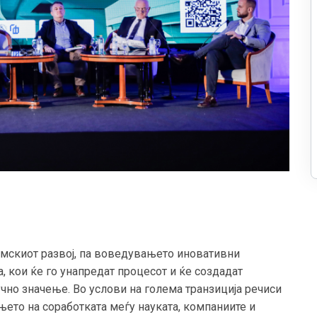
мскиот развој, па воведувањето иновативни
, кои ќе го унапредат процесот и ќе создадат
чно значење. Во услови на голема транзиција речиси
њето на соработката меѓу науката, компаниите и