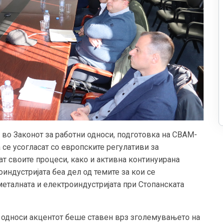
во Законот за работни односи, подготовка на CBAM-
 се усогласат со европските регулативи за
ат своите процеси, како и активна континуирана
индустријата беа дел од темите за кои се
еталната и електроиндустријата при Стопанската
и односи акцентот беше ставен врз зголемувањето на