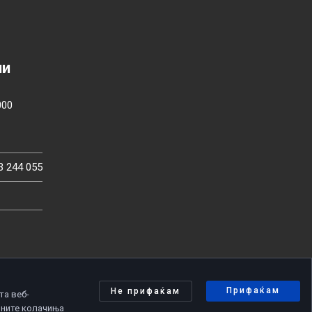
ии
000
3 244 055
Прифаќам
Не прифаќам
та веб-
чните колачиња