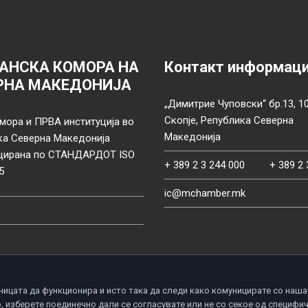
АНСКА КОМОРА НА
Контакт информац
РНА МАКЕДОНИЈА
„Димитрие Чуповски“ бр.13, 1
Скопје, Република Северна
мора и ПРВА институција во
Македонија
ка Северна Македонија
цирана по СТАНДАРДОТ ISO
+ 389 2 3 244 000
+ 389 2 
5
ic@mchamber.mk
ницата да функционира и исто така да следи како комуницирате со наша
, изберете поединечно дали се согласувате или не со секое од специфи