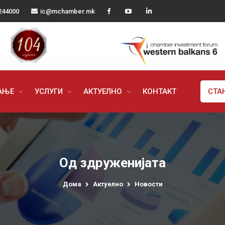
244000
ic@mchamber.mk
РАЊЕ
УСЛУГИ
АКТУЕЛНО
КОНТАКТ
СТА
Од здруженијата
Дома
Актуелно
Новости