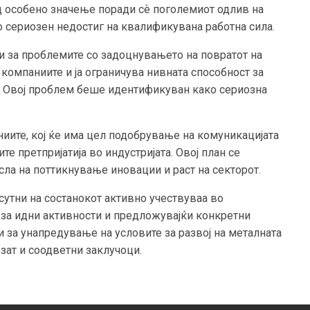
од особено значење поради сѐ поголемиот одлив на
о сериозен недостиг на квалификувана работна сила.
и за проблемите со задоцнувањето на повратот на
компаниите и ја ограничува нивната способност за
. Овој проблем беше идентификуван како сериозна
ниите, кој ќе има цел подобрување на комуникацијата
те претпријатија во индустријата. Овој план се
ла на поттикнување иновации и раст на секторот.
сутни на состанокот активно учествуваа во
 за идни активности и предложувајќи конкретни
 за унапредување на условите за развој на металната
езат и соодветни заклучоци.