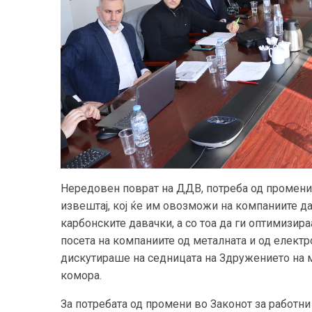
Нередовен поврат на ДДВ, потреба од промени 
извештај, кој ќе им овозможи на компаниите да
карбонските давачки, а со тоа да ги оптимизира
посета на компаниите од металната и од електро
дискутираше на седницата на Здружението на м
комора.
За потребата од промени во Законот за работн