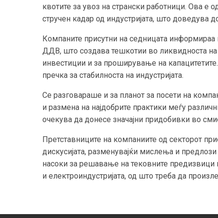
квотите за увоз на странски работници. Ова е 
стручен кадар од индустријата, што доведува д
Компаните присутни на седницата информираа 
ДДВ, што создава тешкотии во ликвидноста на 
инвестиции и за проширување на капацитетите
пречка за стабилноста на индустријата.
Се разговараше и за планот за посети на компа
и размена на најдобрите практики меѓу различни
очекува да донесе значајни придобивки во смис
Претставниците на компаниите од секторот при
дискусијата, разменувајќи мислења и предлози
насоки за решавање на тековните предизвици и
и електроиндустријата, од што треба да произл