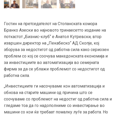
Гостин на претседателот на Стопанската комора
Бранко Азески во најновото тринаесетто издание на
поткастот „Бизнис-клуб“ е Анатол Кутревски, втор
извршен директор на „Пекабеско“ АД Скопје, кој
зборува за недостигот од работна сила како сериозен
проблем со кој се соочува македонската економија и
за инвестициите во автоматизација во семејната
фирма за да се ублажи проблемот со недостигот од
работна сила.
„Инвестициите ги насочуваме кон автоматизација и
обнова на старите машини од причина што се
соочуваме со проблемот на недостиг од работна сила и
гледаме тоа да го надополниме со инвестирање во
машини со кои ќе требаат помалку луѓе за работа. Но