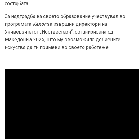
состојбата.
За надградба на своето образование учествувал во
програмата
Келог
за извршни директори на
Универзитетот „Нортвестерн“, организирана од
Македонија 2025, што му овозможило добиените
искуства да ги примени во своето работење.