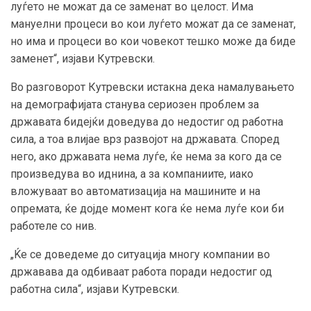
луѓето не можат да се заменат во целост. Има
мануелни процеси во кои луѓето можат да се заменат,
но има и процеси во кои човекот тешко може да биде
заменет“, изјави Кутревски.
Во разговорот Кутревски истакна дека намалувањето
на демографијата станува сериозен проблем за
државата бидејќи доведува до недостиг од работна
сила, а тоа влијае врз развојот на државата. Според
него, ако државата нема луѓе, ќе нема за кого да се
произведува во иднина, а за компаниите, иако
вложуваат во автоматизација на машините и на
опремата, ќе дојде момент кога ќе нема луѓе кои би
работеле со нив.
„Ќе се доведеме до ситуација многу компании во
државава да одбиваат работа поради недостиг од
работна сила“, изјави Кутревски.