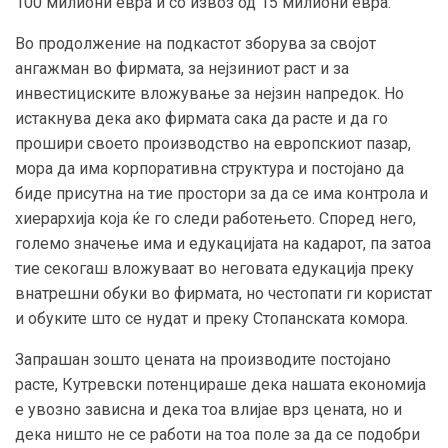
100 милиони евра и со извоз од 15 милиони евра.
Во продолжение на подкастот зборува за својот
ангажман во фирмата, за нејзиниот раст и за
инвестициските вложување за нејзин напредок. Но
истакнува дека ако фирмата сака да расте и да го
прошири своето производство на европскиот пазар,
мора да има корпоративна структура и постојано да
биде присутна на тие простори за да се има контрола и
хиерархија која ќе го следи работењето. Според него,
големо значење има и едукацијата на кадарот, па затоа
тие секогаш вложуваат во неговата едукација преку
внатрешни обуки во фирмата, но честопати ги користат
и обуките што се нудат и преку Стопанската комора.
Запрашан зошто цената на производите постојано
расте, Кутревски потенцираше дека нашата економија
е увозно зависна и дека тоа влијае врз цената, но и
дека ништо не се работи на тоа поле за да се подобри