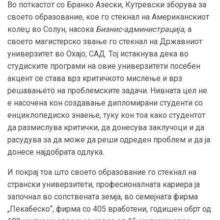
Во поткастот со Бранко Азески, Кутревски зборува за
своето образование, кое го стекнал на Американскиот
колеџ во Солун, насока
Бизнис-администрација
, а
своето магистерско звање го стекнал на Државниот
универзитет во Охајо, САД. Тој истакнува дека во
студиските програми на овие универзитети посебен
акцент се става врз критичкото мислење и врз
решавањето на проблемските задачи. Нивната цел не
е насочена кон создавање дипломирани студенти со
енциклопедиско знаење, туку кон тоа како студентот
да размислува критички, да донесува заклучоци и да
расудува за да може да реши одреден проблем и да ја
донесе најдобрата одлука.
И покрај тоа што своето образование го стекнал на
странски универзитети, професионалната кариера ја
започнал во сопствената земја, во семејната фирма
„Пекабеско“, фирма со 405 вработени, годишен обрт од