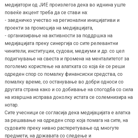
медијатори од ЈИЕ произлегоа дека во иднина уште
повеќе акцент треба да се стави на:
- заедничко учество на регионални иницијативи и
проекти за промоција на медијацијата,
- организирање на активности за поддршка на
медијацијата преку синергија со сите релевантни
чинители, институции, судови, медиуми и др. со цел
подигнување на свеста и промена на менталитетот за
поголемо користење на алатката со која ќе се реши
одреден спор со помалку финансиски средства, со
помалку време, со останување во добри односи со
другата страна како и со добивање на спогодба со сила
на извршна исправа доколку истата се солемнизира на
нотар.
Сите учесници се согласија дека медијацијата е алатка
за решавање на одреден спор која помага на сите, на
судовите преку нивно растеретување од многуте
предмети, на државата со следење и