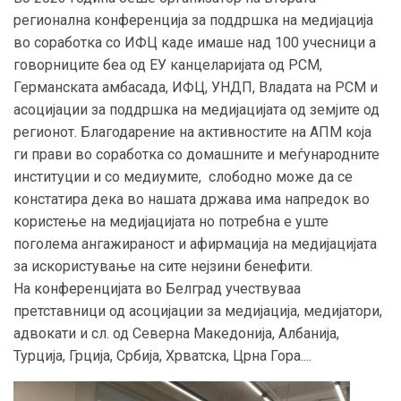
регионална конференција за поддршка на медијација
во соработка со ИФЦ каде имаше над 100 учесници а
говорниците беа од ЕУ канцеларијата од РСМ,
Германската амбасада, ИФЦ, УНДП, Владата на РСМ и
асоцијации за поддршка на медијацијата од земјите од
регионот. Благодарение на активностите на АПМ која
ги прави во соработка со домашните и меѓународните
институции и со медиумите, слободно може да се
констатира дека во нашата држава има напредок во
користење на медијацијата но потребна е уште
поголема ангажираност и афирмација на медијацијата
за искористување на сите нејзини бенефити.
На конференцијата во Белград учествуваа
претставници од асоцијации за медијација, медијатори,
адвокати и сл. од Северна Македонија, Албанија,
Турција, Грција, Србија, Хрватска, Црна Гора....