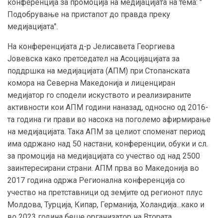
конференција за промоција на медијацијата на тема: "
Подобрување на пристапот до правда преку
медијацијата".
На конференцијата д-р Јелисавета Георгиева
Јовевска како претседател на Асоцијацијата за
поддршка на медијацијата (АПМ) при Стопанската
комора на Северна Македонија и лиценциран
медијатор го сподели искуството и реализираните
активности кои АПМ години наназад, односно од 2016-
та година ги прави во насока на поголемо афирмирање
на медијацијата. Така АПМ за целиот споменат период
има одржано над 50 настани, конференции, обуки и сл.
за промоција на медијацијата со учество од над 2500
заинтересирани страни. АПМ прва во Македонија во
2017 година одржа Регионална конференција со
учество на претставници од земјите од регионот плус
Молдова, Турција, Кипар, Германија, Холандија...како и
во 2023 година беше организатор на Втората