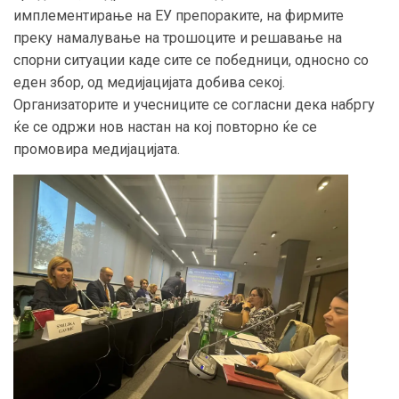
имплементирање на ЕУ препораките, на фирмите
преку намалување на трошоците и решавање на
спорни ситуации каде сите се победници, односно со
еден збор, од медијацијата добива секој.
Организаторите и учесниците се согласни дека набргу
ќе се одржи нов настан на кој повторно ќе се
промовира медијацијата.