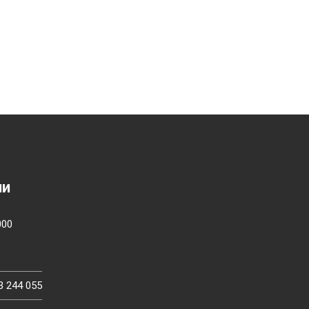
ии
000
3 244 055