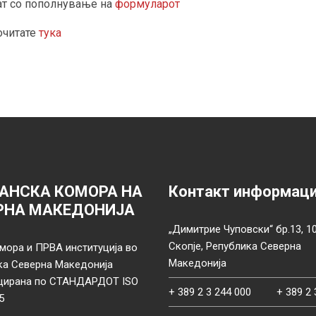
ат со пополнување на
формуларот
очитате
тука
АНСКА КОМОРА НА
Контакт информац
РНА МАКЕДОНИЈА
„Димитрие Чуповски“ бр.13, 1
Скопје, Република Северна
мора и ПРВА институција во
Македонија
ка Северна Македонија
цирана по СТАНДАРДОТ ISO
+ 389 2 3 244 000
+ 389 2 
5