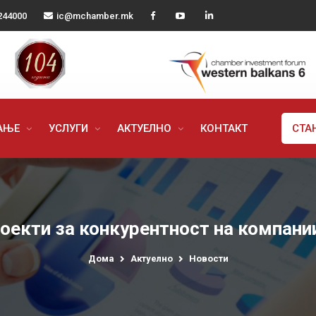
244000
ic@mchamber.mk
РАЊЕ
УСЛУГИ
АКТУЕЛНО
КОНТАКТ
СТА
оекти за конкурентност на компани
Дома
Актуелно
Новости