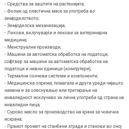
- Средства за заштита на растенијата;
- Фолии од пластична маса за употреба во
земјоделството;
- Земјоделска механизација;
- Лекови, вклучувајќи и лекови за ветеринарна
медицина;
- Менструални производи;
- Машини за автоматска обработка на податоци,
софтвер за машини за автоматска обработка на
податоци и нивни единици (компјутери);
- Термални сончеви системи и компоненти;
- Медицинска опрема, помагала и други уреди чијашто
намена е за олеснување или третирање на
инвалидност исклучиво за лична употреба од страна на
инвалидни лица;
- Сурово масло за производство на храна за човечка
исхрана;
- Првиот промет на станбени згради и станови во оној