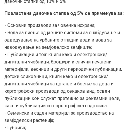
даночни стапки од 10% и 5%.
Повластена даночна стапка од 5% се применува за:
- Основни производи за човечка исхрана;
- Вода за пиење од јавните системи за снабдување и
одведување на урбаните отпадни води и вода за
наводнување на земјоделско земјиште;
- Публикации и тоа: книги како и електронски/
дигитални учебници, брошури и слични печатени
материјали, весници и други периодични публикации,
детски сликовници, книги како и електронски/
дигитални учебници за цртање и боење за деца и
картографски производи од секаков вид, освен
публикации кои служат претежно за рекламни цели,
како и публикации со порнографска содржина;
- Семенски и саден материјал за производство на
земјоделски растенија;
- Ѓубрива;