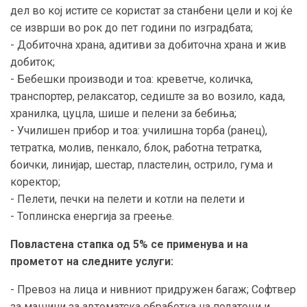
дел во кој истите се користат за станбени цели и кој ќе
се изврши во рок до пет години по изградбата;
- Добиточна храна, адитиви за добиточна храна и жив
добиток;
- Бебешки производи и тоа: креветче, количка,
транспортер, релаксатор, седиште за во возило, када,
хранилка, цуцла, шише и пелени за бебиња;
- Училишен прибор и тоа: училишна торба (ранец),
тетратка, молив, пенкало, блок, работна тетратка,
боички, линијар, шестар, пластелин, острило, гума и
коректор;
- Пелети, печки на пелети и котли на пелети и
- Топлинска енергија за греење.
Повластена стапка од 5% се применува и на
прометот на следните услуги:
- Превоз на лица и нивниот придружен багаж; Софтвер
за машини за автоматска обработка на податоци и