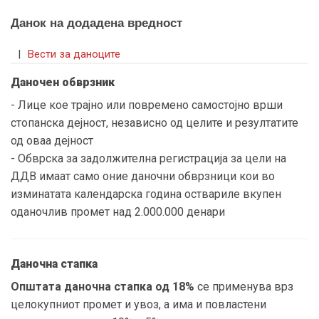
Данок на додадена вредност
|
Вести за даноците
Даночен обврзник
- Лице кое трајно или повремено самостојно врши
стопанска дејност, независно од целите и резултатите
од оваа дејност
- Обврска за задолжителна регистрација за цели на
ДДВ имаат само оние даночни обврзници кои во
изминатата календарска година оствариле вкупен
оданочлив промет над 2.000.000 денари
Даночна стапка
Општата даночна стапка од 18%
се применува врз
целокупниот промет и увоз, а има и повластени