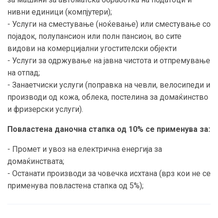
нивни единици (компјутери);
- Услуги на сместување (ноќевање) или сместување со
појадок, полупансион или полн пансион, во сите
видови на комерцијални угостителски објекти
- Услуги за одржување на јавна чистота и отпремување
на отпад;
- Занаетчиски услуги (поправка на чевли, велосипеди и
производи од кожа, облека, постелина за домаќинство
и фризерски услуги).
Повластена даночна стапка од 10% се применува за:
- Промет и увоз на електрична енергија за
домаќинствата;
- Останати производи за човечка исхтана (врз кои не се
применува повластена стапка од 5%);