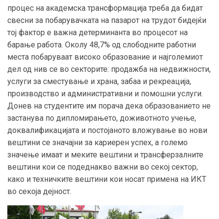
процес на академска трансформација треба да бидат
свесни за побарувачката на пазарот на трудот бидејќи
тој фактор е важна детерминанта во процесот на
барање работа. Околу 48,7% од слободните работни
места побаруваат високо образование и најголемиот
дел од нив се во секторите: продажба на недвижности,
услуги за сместување и храна, забаа и рекреација,
производство и административни и помошни услуги.
Донев на студентите им порача дека образованието не
застанува по дипломирањето, доживотното учење,
доквалификацијата и постојаното вложување во нови
вештини се значајни за кариерен успех, а големо
значење имаат и меките вештини и трансферзалните
вештини кои се подеднакво важни во секој сектор,
како и техничките вештини кои носат примена на ИКТ
во секоја дејност.