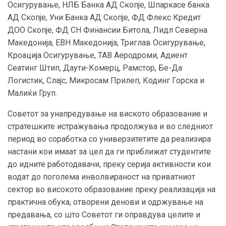
Осигурување, НЛБ Банка АД Скопје, Шпаркасе банка
АД Скопје, Уни Банка АД Скопје, ФД Флекс Кредит
ДОО Скопје, ФД СН Финансии Битола, Лидл Северна
Македонија, ЕВН Македонија, Триглав Осигурување,
Кроација Осигурување, ТАВ Аеродроми, Адиент
Сеатинг Штип, Даути-Комерц, Рамстор, Бе-Да
Логистик, Слајс, Микросам Прилеп, Кодинг Горска и
Малиќи Груп.
Советот за унапредување на виското образование и
стратешките истражувања продолжува и во следниот
период во соработка со универзитетите да реализира
настани кои имаат за цел да ги приближат студентите
до идните работодавачи, преку серија активности кои
водат до поголема инволвираност на приватниот
сектор во високото образование преку реализација на
практична обука, отворени денови и одржување на
предавања, со што Советот ги оправдува целите и