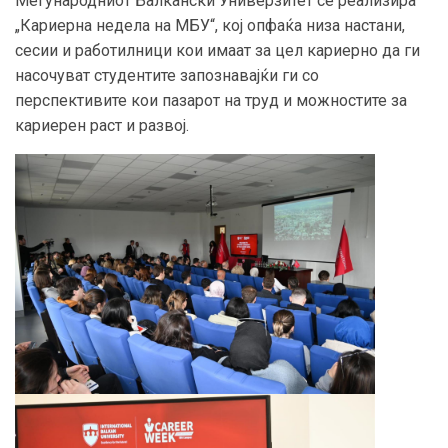
Меѓународниот Балкански Универзитет се реализира
„Кариерна недела на МБУ“, кој опфаќа низа настани,
сесии и работилници кои имаат за цел кариерно да ги
насочуват студентите запознавајќи ги со
перспективите кои пазарот на труд и можностите за
кариерен раст и развој.