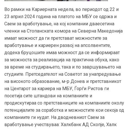
Во рамки на Кариерната недела, во периодот од 22 и
23 април 2024 година на платото на МБУ се одржа и
Саем за вработување, на кој компании дваесетина
членки на Стопанската комора на Северна Македонија
имаат можност да ги претстават можностите за
вработување и кариерен развој на апсолвентите,
додека бруцошите имаа можност да се информираат
за можноста за реализација на практична обука, како
за време на студирањето, така и по завршувањето на
студиите. Претседателот на Советот за унапредување
на високото образование, м-р Донев и претставникот
на Центарот за кариера на МБУ, Ѓорѓи Ристов ги
посетија сите штандови на компаниите и
продискутираа со претставниците на компаниите околу
потенцијалите за соработка и можностите кои секоја од
компаниите ги нудат. На дводневниот Саем за
вработување учествуваа: Халкбанк АД Скопје, Халк