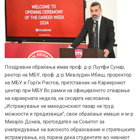
Поздравни обраќања имаа проф. д-р Љутфи Сунар,
ректор на МБУ, проф. д-р Мевлудин Ибиш, проректор
на МБУ и Ѓорѓи Ристов, претставник на Кариерниот
центар при МБУ.Во рамки на официјалното отварање
на кариерната недела, на сесијата насловена
„Истражување на македонскиот пазар на труд:
можности и предизвици“, свое обраќање имаше и м-р
Михајло Донев, претседател на Советот за
унапредување на високото образование и стратешките
истражувања, кој порача дека студентите во нивниот