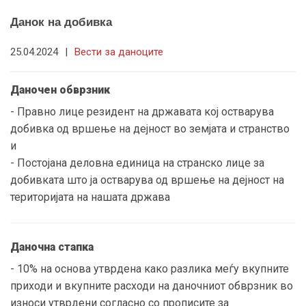
Данок на добивка
25.04.2024
|
Вести за даноците
Даночен обврзник
- Правно лице резидент на државата кој остварува
добивка од вршење на дејност во земјата и странство
и
- Постојана деловна единица на странско лице за
добивката што ја остварува од вршење на дејност на
територијата на нашата држава
Даночна стапка
- 10% на основа утврдена како разлика меѓу вкупните
приходи и вкупните расходи на даночниот обврзник во
износи утврдени согласно со прописите за