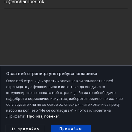
ic@mchamber.mk
Оваа веб страница употребува колачиња
Оваа веб-страница користи колачиња кои помагаат на веб-
страницата да функционира и исто така да следи како
комуницирате со нашата веб-страница. За да го обезбедиме
најдоброто корисничко искуство, изберете поединечно дали се
согласувате или не со секое од специфичните колачиња преку
избор на копчето "Не се согласувам" и потоа кликнете на
„Прифати“.
Прочитај повеќе'
.
Copyright © 2026 Developed by
Unet
. All rights reserved.
Политика за приватност
|
Политика за колачиња
Прифаќам
Не прифаќам