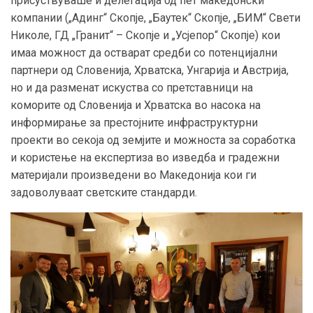
присуствуваше и делегација од пет македонски
компании („Адинг“ Скопје, „Баутек“ Скопје, „БИМ“ Свети
Николе, ГД „Гранит“ – Скопје и „Усјепор“ Скопје) кои
имаа можност да остварат средби со потенцијални
партнери од Словенија, Хрватска, Унгарија и Австрија,
но и да разменат искуства со претставници на
коморите од Словенија и Хрватска во насока на
информирање за престојните инфраструктурни
проекти во секоја од земјите и можноста за соработка
и користење на експертиза во изведба и градежни
материјали произведени во Македонија кои ги
задоволуваат светските стандарди.