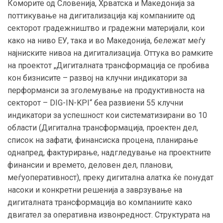
Коморите од Словенија, Хрватска и Македонија за
поттикување на дигитализација кај компаниите од
секторот градежништво и градежни материјали, кои
како на ниво ЕУ, така и во Македонија, бележат меѓу
најниските нивоа на дигитализација. Оттука во рамките
на проектот „Дигиталната трансформација се пробива
кон бизнисите – развој на клучни индикатори за
перформанси за зголемување на продуктивноста на
секторот – DIG-IN-KPI“ беа развиени 55 клучни
индикатори за успешност кои систематизирани во 10
области (Дигитална трансформација, проектен дел,
список на зафати, финансиска процена, планирање
однапред, фактурирање, надгледување на проектните
финансии и времето, деловен дел, планови,
меѓуоперативност), преку дигитална алатка ќе понудат
насоки и конкретни решенија а заврзување на
дигиталната трансформација во компаниите како
двигател за оперативна извонредност. Структурата на