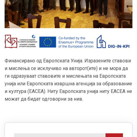
Финансиранo од Европската Унија. Изразените ставови
и мислења се исклучиво на авторот(ите) и не мора да
ги одразуваат ставовите и мислењата на Европската
унија или Европската извршна агенција за образование
и култура (EACEA). Ниту Европската унија ниту EACEA не
можат да бидат одговорни за нив.