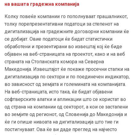
на вашата градежна компанија
Колку повеќе компании го пополнуваат прашалникот,
толку порепрезентативни податоци за степенот на
дигитализација на градежните договорни компании ќе
се добијат. Овие податоци ќе бидат статистички
обработени и презентирани во извештај кој ќе биде
објавен на веб-страницата на проектот, како и на веб
страната на Стопанската комора на Северна
Македонија. Извештајот ќе покаже просечни стапки на
дигитализација по сектори и по поединечен индикатор,
во зависност од земјата и големината на компанијата.
На веб-страницата, исто така, ќе бидат објавени
софтверските алатки и апликации што се користат во
од страна на компании од секторот, а кои се застапени
во земјите од регионот, од Словенија до Македонија и
ќе ги опише нивоата на дигитализација што тие ги
постигнуваат. Ова ќе ви даде преглед на најчесто