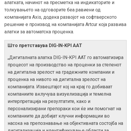
алатката, начинот на пресметка на индикаторите и
толкувањето на одговорите беа равиени од
компанијата Axis, додека развојот на софтверското
решение е производ на компанијата Artcur која развива
алатки за автоматска проценка.
Што претставува DIG-IN-KPI AAT
„Дигиталната алатка DIG-IN-KPI AAT го автоматизира
процесот на производство на проценки за степенот
на дигитална зрелост на градежните компании и
проценка на нивото на дигитална зрелост на
компанијата. Извештајот кој на крај го добиваат
компаниите вклучува визуелизација и темелна
интерпретација на резултатите, како и
персонализирани препораки кои ќе им помогнат на
компаниите да добијат клучни информации во
насока на препознавање на објективната состојба на
дигитализација и идентификување области за