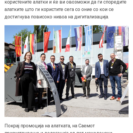
користените алатки и ќе ви овозможи да ги споредите
алатките што ги користите сега со оние со кои се
достигнува повисоко нивоа на дигитализација.
Покрај промоција на алатката, на Саемот