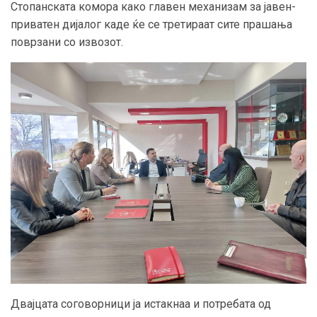
Стопанската комора како главен механизам за јавен-
приватен дијалог каде ќе се третираат сите прашања
поврзани со извозот.
Двајцата соговорници ја истакнаа и потребата од