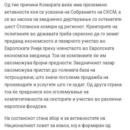
Од тие причини
Комората веќе има преземено
активности кои се усвоени на Собранието на СКСМ, а
се во насока на заедничко дејствување со останатите
шест Стопански комори од регионот. Креаторите на
политиките во државата треба сериозно да го земат
предвид економското и пазарното учество во
Европската Унија преку членството во Европската
економска заедница. Тоа на компаниите ќе им
овозможува бројни предности. Заедничкиот пазар
овозможува пристап до големата база на
потрошувачи, што значи поголема продажба на
производите и услугите што ги нудат. Од друга страна
тоа ќе придонесе кон зголемување на
компетитивноста на секторите и учество во различни
европски фондови.
На состанокот стана збор и за активностите на
Националниот совет за извоз, кој е формиран од