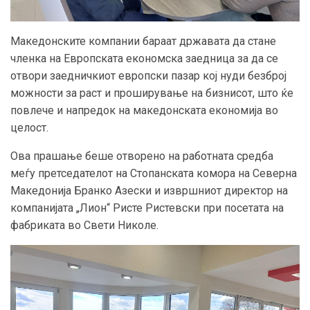
Македонските компании бараат државата да стане
членка на Европската економска заедница за да се
отвори заедничкиот европски пазар кој нуди безброј
можности за раст и проширување на бизнисот, што ќе
повлече и напредок на македонската економија во
целост.
Ова прашање беше отворено на работната средба
меѓу претседателот на Стопанската комора на Северна
Македонија Бранко Азески и извршниот директор на
компанијата „Лион“ Ристе Ристевски при посетата на
фабриката во Свети Николе
.