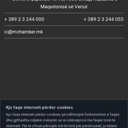
Maqedonisë së Veriut
+ 389 2 3 244 000
+ 389 2 3 244 055
ic@mchamber.mk
Kjo faqe interneti përdor cookies
Kjo faqe interneti përdor cookies që ndihmojnë funksionimin e faqes
dhe gjithashtu ndjekin mënyrën se si ndërveproni me faqen tonë të
internetit. Për të ofruar përvojën më të mirë për përdoruesit, ju lutemi