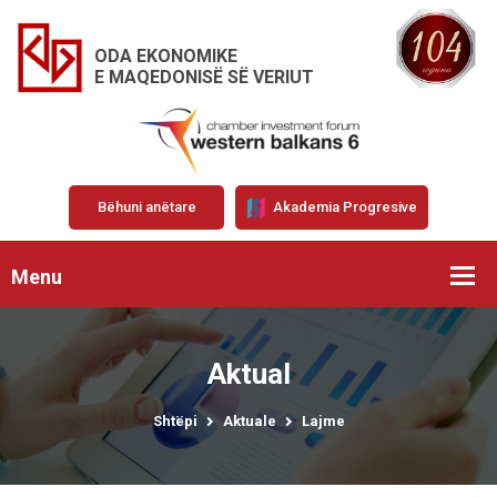
ODA EKONOMIKE
E MAQEDONISË SË VERIUT
Bëhuni anëtare
Akademia Progresive
Menu
Aktual
Shtëpi
Aktuale
Lajme