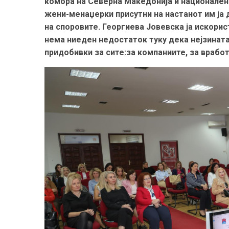
комора на Северна Македонија и национален 
жени-менаџерки присутни на настанот им ја
на споровите. Георгиева Јовевска ја искорис
нема ниеден недостаток туку дека нејзинат
придобивки за сите:
за компаниите, за врабо