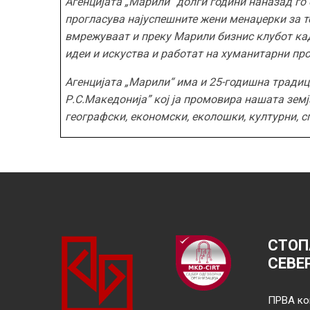
Агенција
та
„Марили“
долги години наназад го 
прогласува најуспешните жени менаџерки за те
вмрежуваат и преку М
арили бизнис клуб
от
ка
идеи и искуства и работат на хуманитарни пр
Агенција
та
„Марили“
има
и
25-годишна традиц
Р.С.Македонија” кој ја промовира нашата земј
географски, економски, еколошки, културни, сп
СТОП
СЕВЕ
ПРВА ко