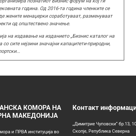
организира познатиот Бизнис форум на кој ги
ковната година. Од 2016-та година членките се
де жените
менаџерки
соработуваат, разменуваат
оекти од општествено значење.
ија на издавање на издание
то
„Бизнис каталог на
а со сите нејзини значајни капацитети-природни,
ортски...
АНСКА КОМОРА НА
Контакт информац
РНА МАКЕДОНИЈА
„Димитрие Чуповски“ бр.13, 1
Скопје, Република Северна
мора и ПРВА институција во