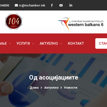
244000
ic@mchamber.mk
РАЊЕ
УСЛУГИ
АКТУЕЛНО
КОНТАКТ
СТА
Од асоцијациите
Дома
Актуелно
Новости