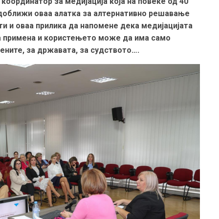
координатор за медијација која на повеќе од 40
 доближи оваа алатка за алтернативно решавање
ти и оваа прилика да напомене дека медијацијата
а примена и користењето може да има само
тените, за државата, за судството…
.