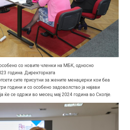
 особено со новите членки на МБК, односно
023 година. Директорката
отсети сите присутни за жените менаџерки кои беа
ри години и со особено задоволство ја најави
а ќе се одржи во месец мај 2024 година во Скопје.