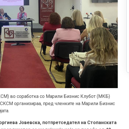
КСМ) во соработка со Марили Бизнис Клубот (МКБ)
 СКСМ организираа, пред членките на Марили Бизнис
јата.
еоргиева Јовевска, потпретседател на Стопанската