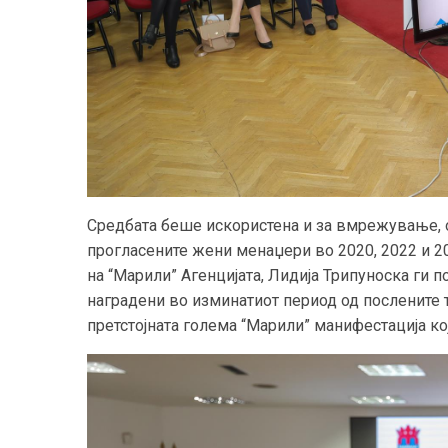
Средбата беше искористена и за вмрe
жување
,
прогласените жени менаџери во 2020, 2022 и 2
на
“
Марили
”
Агенцијата
,
Лидија Трипуноска ги п
наградени во изминатиот период од послените т
претстојната голема “Марили” манифестација кој