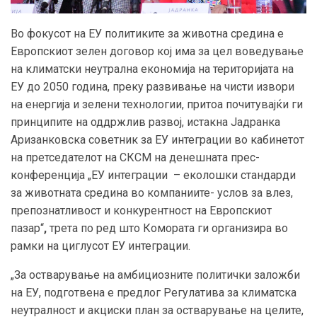
Во фокусот на ЕУ политиките за животна средина е
Европскиот зелен договор кој има за цел воведување
на климатски неутрална економија на територијата на
ЕУ до 2050 година, преку развивање на чисти извори
на енергија и зелени технологии, притоа почитувајќи ги
принципите на оддржлив развој, истакна Јадранка
Аризанковска советник за ЕУ интеграции во кабинетот
на претседателот на СКСМ на денешната прес-
конференција „ЕУ интеграции – еколошки стандарди
за животната средина во компаниите- услов за влез,
препознатливост и конкурентност на Европскиот
пазар“
,
трета по ред што Комората ги организира во
рамки на циглусот ЕУ интеграции.
„За остварување на амбициозните политички заложби
на ЕУ, подготвена е предлог Регулатива за климатска
неутралност и акциски план за остварување на целите,