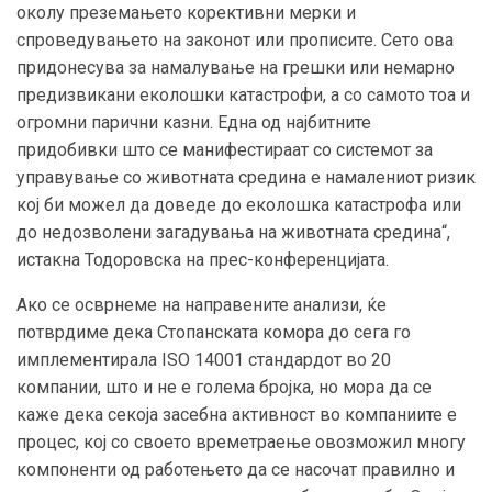
околу преземањето корективни мерки и
спроведувањето на законот или прописите. Сето ова
придонесува за намалување на грешки или немарно
предизвикани еколошки катастрофи, а со самото тоа и
огромни парични казни. Една од најбитните
придобивки што се манифестираат со системот за
управување со животната средина е намалениот ризик
кој би можел да доведе до еколошка катастрофа или
до недозволени загадувања на животната средина“,
истакна Тодоровска на прес-конференцијата.
Ако се осврнеме на направените анализи, ќе
потврдиме дека Стопанската комора до сега го
имплементирала
ISO
14001 стандардот во 20
компании, што и не е голема бројка, но мора да се
каже дека секоја засебна активност во компаниите е
процес, кој со своето времетраење овозможил многу
компоненти од работењето да се насочат правилно и