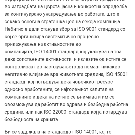
во изградбата на цврста, јасна и конкретна определба
за континуирано унапредување во работата, што е
секако основна стратешка цел на секоја компанија.
Небитно е дали станува збор за
ISO
9001 стандард со
кој се организира систематично процесно
прикажување на активностите во
компанијата,
ISO
14001 стандард кој укажува на тоа
дека сопствените активности и излезите од истите се
контролираат во настојувањето да немаат никакво
негативно влијание врз животната средина,
ISO
45001
стандард кој потврдува дека човечкиот ресурс,
односно вработените, се најголемиот капитал на
компаниите и дека на истите се внимава и им се
овозможува да работат во здрава и безбедна работна
средина, или пак
ISO
22000 стандард кој ја потврдува
безбедноста на храната.
Би се задржала на стандардот
ISO
14001, кој го