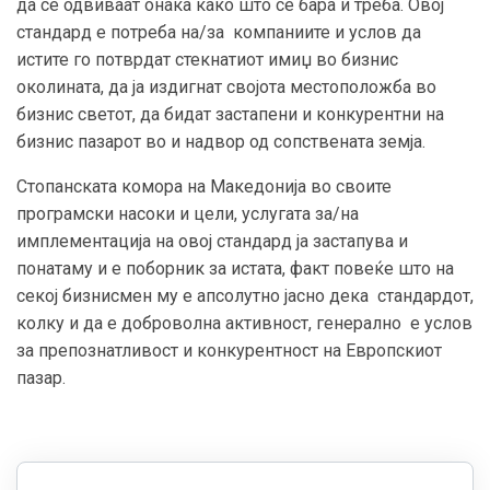
да се одвиваат онака како што се бара и треба. Овој
стандард е потреба на/за компаниите и услов да
истите го потврдат стекнатиот имиџ во бизнис
околината, да ја издигнат својота местоположба во
бизнис светот, да бидат застапени и конкурентни на
бизнис пазарот во и надвор од сопствената земја.
Стопанската комора на Македонија во своите
програмски насоки и цели, услугата за/на
имплементација на овој стандард ја застапува и
понатаму и е поборник за истата, факт повеќе што на
секој бизнисмен му е апсолутно јасно дека стандардот,
колку и да е доброволна активност, генерално е услов
за препознатливост и конкурентност на Европскиот
пазар.