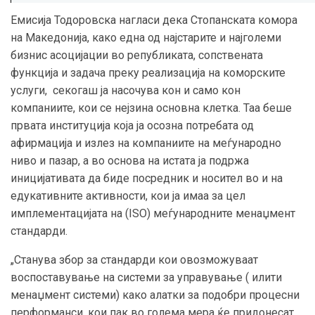
Емисија Тодоровска нагласи дека Стопанската комора
на Македонија, како една од најстарите и најголеми
бизнис асоцијации во републиката, сопствената
функција и задача преку реализација на коморските
услуги, секогаш ја насочува кон и само кон
компаниите, кои се нејзина основна клетка. Таа беше
првата институција која ја осозна потребата од
афирмација и излез на компаниите на меѓународно
ниво и пазар, а во основа на истата ја подржа
иницијативата да биде посредник и носител во и на
едукативните активности, кои ја имаа за цел
имплементацијата на (
ISO
) меѓународните менаџмент
стандарди.
„Станува збор за стандарди кои овозможуваат
воспоставување на системи за управување ( илити
менаџмент системи) како алатки за подобри процесни
перформанси, кои пак во голема мера ќе придонесат