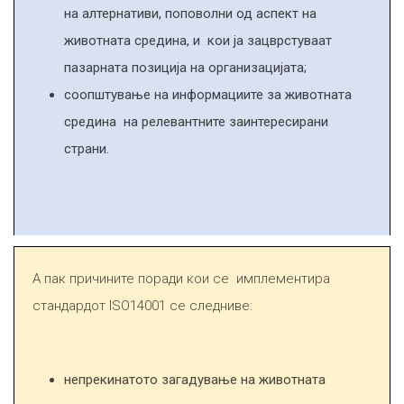
на алтернативи, поповолни од аспект на
животната средина, и кои ја зацврстуваат
пазарната позиција на организацијата
;
соопштување на информациите за животната
средина на релевантните заинтересирани
страни
.
А пак причините поради кои се имплементира
стандардот ISO14001 се следниве:
непрекинатото загадување на животната