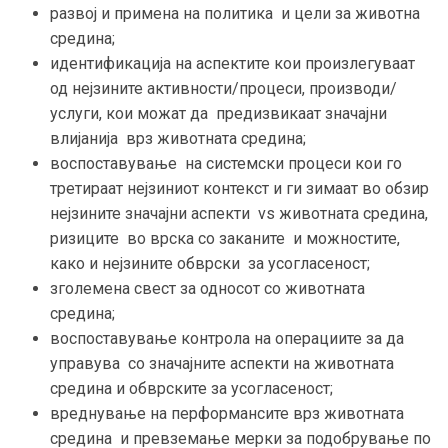
развој и примена на политика и цели за животна
средина
;
идентификација на аспектите кои произлегуваат
од нејзините активности/процеси, производи/
услуги
,
кои можат да предизвикаат значајни
влијанија врз животната средина
;
воспоставување на системски процеси кои го
третираат нејзиниот контекст и ги зимаат во обзир
нејзините значајни аспекти vs животната средина,
ризиците во врска со заканите и можностите,
како и нејзините обврски за усогласеност;
зголемена свест за односот со животната
средина;
воспоставување контрола на операциите за да
управува со значајните аспекти на животната
средина и обврските за усогласеност;
вреднување на перформансите врз животната
средина и превземање мерки за подобрување по