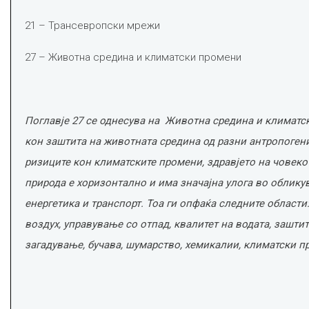
21 – Трансевропски мрежи
27 – Животна средина и климатски промени
Поглавје 27 се однесува на Животна средина и климатс
кон заштита на животната средина од разни антропогени
ризиците кон климатските промени, здравјето на човекот
природа е хоризонтално и има значајна улога во облик
енергетика и транспорт. Тоа ги опфаќа следните области
воздух, управување со отпад, квалитет на водата, зашти
загадување, бучава, шумарство, хемикалии, климатски п