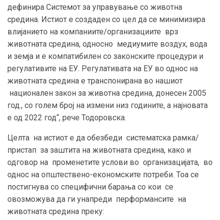
дефинира Системот за управување со животна
средина. Истиот е создаден со цел да се минимизира
влијанието на компаниите/организациите врз
животната средина, односно медиумите воздух, вода
и земја и е компатибилен со законските процедури и
регулативите на ЕУ
.
Регулативата на ЕУ во однос на
животната средина е транспонирана во нашиот
национален закон за животна средина, донесен 2005
год., со голем број на измени низ годините, а најновата
е од 2022 год“, рече Тодоровска.
Целта на истиот е да обезбеди систематска рамка/
пристап за заштита на животната средина, како и
одговор на променетите услови во организацијата, во
однос на општествено-економските потреби. Тоа се
постигнува со специфични барања со кои се
овозможува да ги унапреди перформансите на
животната средина преку
: