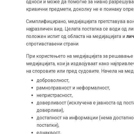
односи и може да помогне за нивно разрешувањ
кривични предмети, доколку не е поинаку опре
Симплифицирано, медијацијата претставува во
најразличен вид. Целата постапка се води од л
положен испит од областа на медијацијата и
ли
спротивставени страни.
При користењето на медијацијата за решавање 
медијацијата, кои ја издвојуваат како најприв
на споровите или пред судовите. Начела на меди
доброволност,
рамноправност и неформалност,
непристрасност,
доверливост (исклучена е јавноста од пост
доверливи),
достапност на информации
(нема достапно
постапки),
еднаквост,