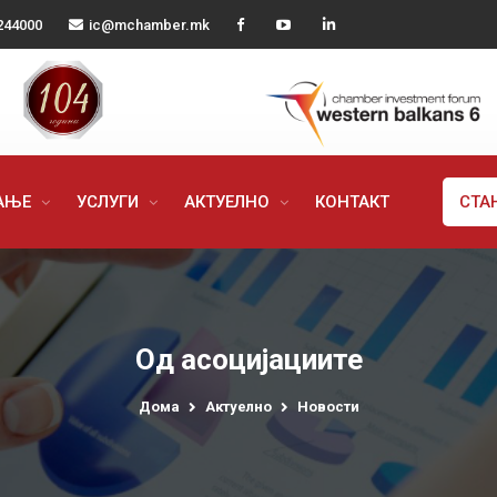
244000
ic@mchamber.mk
РАЊЕ
УСЛУГИ
АКТУЕЛНО
КОНТАКТ
СТА
Од асоцијациите
Дома
Актуелно
Новости