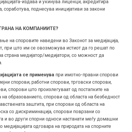
дијацијата-издава и укинува лиценци, акредитира
а, соработува, поднесува иницијативи за закони
ТРАНА НА КОМПАНИИТЕ?
ање на споровите наведени во
Законот за медијација,
т, при што им се овозможува истиот да го решат по
на страна медијатор/медијатори, со можност да
.
ијацијата се применува
при имотно-правни спорови
ејни спорови, работни спорови, трговски спорови,
ви, спорови што произлегуваат од постапките на
а на образованието, спорови од областа на безбедност
равствената заштита, при спорови од областа на
рска со дискриминација, спорови поврзани со
та и во други спорни односи настанати меѓу домашни
о медијацијата одговара на природата на спорните