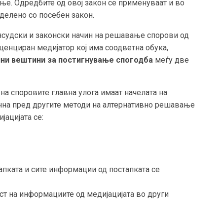
е. Одредбите од овој закон се применуваат и во
делено со посебен закон.
нсудски и законски начин на решавање спорови од
иценциран медијатор кој има соодветна обука,
чни вештини за постигнување спогодба
меѓу две
на споровите главна улога имаат начелата на
лечна пред другите методи на алтернативно решавање
јацијата се:
апката и сите информации од постапката се
ст на информациите од медијацијата во други