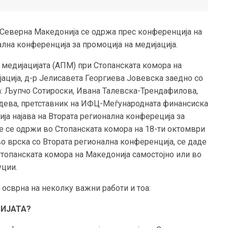
а Северна Македонија се одржа прес конференција на
нална конференција за промоција на медијација.
 медијацијата (АПМ) при Стопанската комора на
ација, д-р Јелисавета Георгиева Јовевска заедно со
а: Љупчо Сотироски, Ивана Талевска-Трендафилова,
ндева, претставник на ИФЦ-Меѓународната финансиска
ија најава на Втората регионална конфереција за
ќе се одржи во Стопанската комора на 18-ти октомври
о врска со Втората регионална конференција, се даде
 Стопанската комора на Македонија самостојно или во
уции.
осврна на неколку важни работи и тоа:
ИЈАТА?