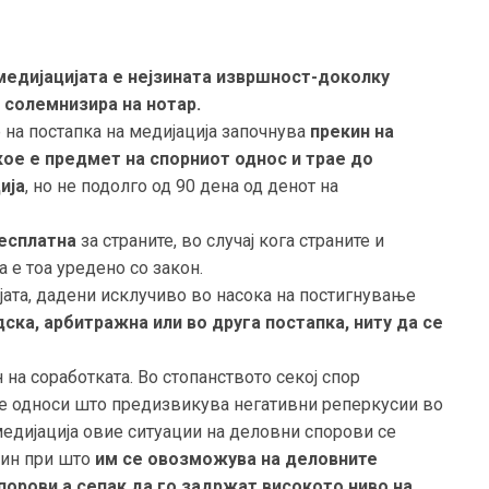
медијацијата е нејзината извршност-доколку
 солемнизира на нотар.
на постапка на медијација започнува
прекин на
ое е предмет на спорниот однос и трае до
ија
, но не подолго од 90 дена од денот на
есплатна
за страните, во случај кога страните и
а е тоа уредено со закон.
јата, дадени исклучиво во насока на постигнување
ска, арбитражна или во друга постапка, ниту да се
на соработката. Во стопанството секој спор
те односи што предизвикува негативни реперкусии во
медијација овие ситуации на деловни спорови се
чин при што
им се овозможува на деловните
порови а сепак да го задржат високото ниво на