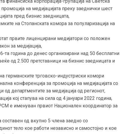
а финансиска корпорација-групација на Светска
ат промоција на медијацијата преку заеднички шест
цијата пред бизнис заедницата,
ките на Стопанската комора за популаризација на
отат првите лиценцирани медијатори со положен
кон за медијација,
6-та година до денес организирани над 50 бесплатни
ќе од 2.500 претставници на бизнис заедницата и
а на германските трговско-индустриски комори
нална конференција за промоција на медијацијата со
и од департментите за медијација од регионот,
ција кој стапува на сила од 4 јануари 2022 година,
а РСМ е именуван првиот Национален координатор за
 составен од вкупно 5 члена заедно со
инот тело кое работи независно и самостојно и кое