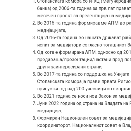
Стопанската комора со ИФЦ (Меѓународнат
банка) од 2006-та година за прв пат прав
месечен проект за презентација на медија
Во 2016-та година формиравме АПМ во рам
медијацијата,
Од 2016-та година во нашата држават раб
испит за медијатори согласно тогашниот За
Од кога е формирана АПМ, односно од 201
предавања/презентации/настани пред пове
други заинтересирани страни,
Во 2017-та година со поддршка на Унијат
Стопанската комора ја прави првата Регио
присуство од над 200 учесници и говорниц
Во 2021 година се носи нов Закон за медија
Јуни 2022 година од страна на Владата н
медијација,
Формиран Национален совет за медијација
координаторот. Националниот совет е Влад