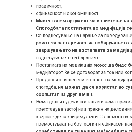
правичност,
ефикасност и економичност.
Многу голем аргумент за користење на 
Спогодбата постигната во медијација се
Со поднесување на барање за поведување 
рокот за застареност на побарувањето к
завршувањето на постапката за медијац
поднесувањето на барањето.
Постапката на медијација
може да биде б
медијаторот ќе се договорат за тоа или ког
Предлозите изнесени во текот на медијаци
спогодба,
не можат да се користат во суд
соопштат на друг начин
.
Нема долги судски постапки и нема прекин 
претставува застој или прекин на деловни
крајните деловни резултати. Со помош на 
премостуваат на брз, ефтин и ефикасен на
соработници да ги решат меѓусебните с