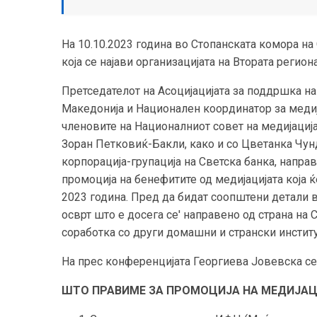
На 10.10.2023 година во Стопанската комора н
која се најави организацијата на Втората регио
Претседателот на Асоцијацијата за поддршка на
Македонија и Национален координатор за медиј
членовите на Националниот совет на медијациј
Зоран Петковиќ-Бакли, како
и со Цветанка Чу
корпорација-групација на Светска банка, направ
промоција на бенефитите од медијацијата која 
2023 година. Пред да бидат соопштени детали в
осврт што е досега се' направено од страна на
соработка со други домашни и странски инстит
На прес конференцијата Георгиева Јовевска се 
ШТО ПРАВИМЕ ЗА ПРОМОЦИЈА НА МЕДИЈАЦ