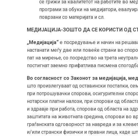
се грижи за квалитетот на работите во ме
програми за обуки на медијатори, евалуир
поврзани со материјата и сл.
МЕДИЈАЦИЈА-ЗОШТО ДА СЕ КОРИСТИ ОД С
„Медијација“
е посредување и начин на решав
настанати меѓу две или повеќе страни во споро
пат на мирење, со посредство на трета неутрал
постигнат заемно прифатлива писмена спогодба
Во согласност со Законот за медијација, мед
што произлегуваат од оставински постапки, сем
при потрошувачки спорови, осигурителни споро
нотарски платни налози, при спорови од област
и здравје при работа, спорови од областа на зд
заштитата на животната средина, спорови во в
граѓанската одговорност за навреда и за клеве
и/или странски физички и правни лица, каде шт