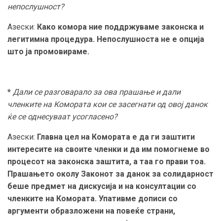
непослушност?
Азески:
Како комора ние поддржуваме законска и
легитимна процедура. Непослушноста не е опција
што ја промовираме.
*
Дали се разговарало за ова прашање и дали
членките на Комората кои се засегнати од овој данок
ќе се однесуваат усогласено?
Азески:
Главна цел на Комората е да ги заштити
интересите на своите членки и да им помогнеме во
процесот на законска заштита, а таа го прави тоа.
Прашањето околу Законот за данок за солидарност
беше предмет на дискусија и на консултации со
членките на Комората. Упативме дописи со
аргументи образложени на повеќе страни,