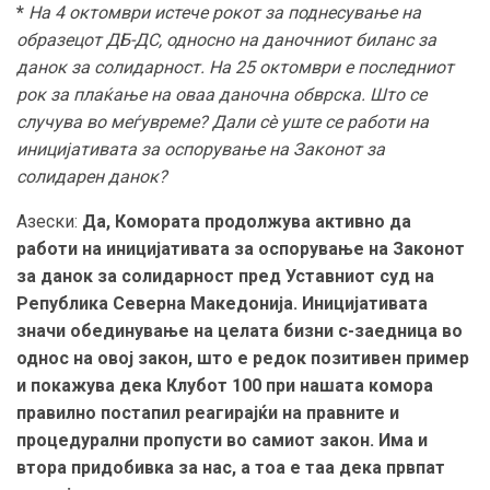
*
На 4 октомври истече рокот за поднесување на
образецот ДБ-ДС, односно на даночниот биланс за
данок за солидарност. На 25 октомври е последниот
рок за плаќање на оваа даночна обврска. Што се
случува во меѓувреме? Дали сѐ уште се работи на
иницијативата за оспорување на Законот за
солидарен данок?
Азески:
Да, Комората продолжува активно да
работи на иницијативата за оспорување на Законот
за данок за солидарност пред Уставниот суд на
Република Северна Македонија. Иницијативата
значи обединување на целата бизни
c
-заедница во
однос на овој закон, што е редок позитивен пример
и покажува дека Клубот 100 при нашата комора
правилно постапил реагирајќи на правните и
процедурални пропусти во самиот закон. Има и
втора придобивка за нас, а тоа е таа дека првпат