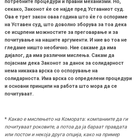
потребните процедури и правни механизми. Но,
секако, Законот ќе се најде пред Уставниот суд.
Ова е трет закон оваа година што ќе го оспориме
на Уставен суд, што доволно зборува за тоа дека
се исцрпени можностите за преговарање и за
почитување на нашите аргументи. И ние во тоа не
гледаме ништо необично. Ние сакаме да има
дијалог, да има различни мислења. Сакам да
појаснам дека Законот за данок за солидарност
нема никаква врска со оспорување на
солидарноста. Има врска со определени процедури
и основни принципи на работа што мора да се
почитуваат.
*
Какво е мислењето на Комората: компаниите да ги
почитуваат роковите, а потоа да ја бараат правдата
или постои и некоја друга опција, како на пример