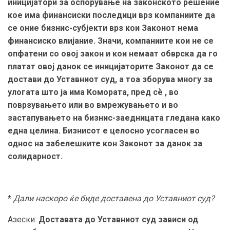
иницијатори за оспорување на законското решение
кое има финансиски последици врз компаниите да
се оние бизнис-субјекти врз кои Законот нема
финансиско влијание. Значи, компаниите кои не се
опфатени со овој закон и кои немаат обврска да го
платат овој данок се иницијаторите Законот да се
достави до Уставниот суд, а тоа зборува многу за
улогата што ја има Комората, пред с
ѐ
, во
поврзувањето или во вмрежувањето и во
застапувањето на бизнис-заедницата гледана како
една целина. Бизнисот е целосно усогласен во
однос на забелешките кон Законот за данок за
солидарност.
*
Дали наскоро ќе биде доставена до Уставниот суд?
Азески:
Доставата до Уставниот суд зависи од