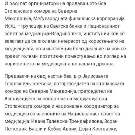
И овој пат организатори на предавањето беа
Стопанската комора на Северна
Мaкедонија, Меѓународната финансиска корпорација
ИФЦ – групација на Светска банка
и Националниот
совет за медијација-Владино тело, институции кои се
залагаат да се зголеми интересот од користењето на
медијацијата, но и институции благодарание на кои се
прават големи, позитивни поместувања во поглед на
користењето на медијацијата во нашата држава.
Предавачи на овој настан беа: д-р Јелисавета
Георгиева-Јовевска, потпретседател на Стопанската
комора на Северна Македонија, претседател на
Асоцијацијата за поддршка на медијација при
Стопанската комора и национален координатор за
медијација со ч
леновите на Националниот совет за
медијација
: Ивана Талевска-Трендафилова, Зоран
Петковиќ-Бакли и Ќебир Авзиу.
Дејан Костовски,