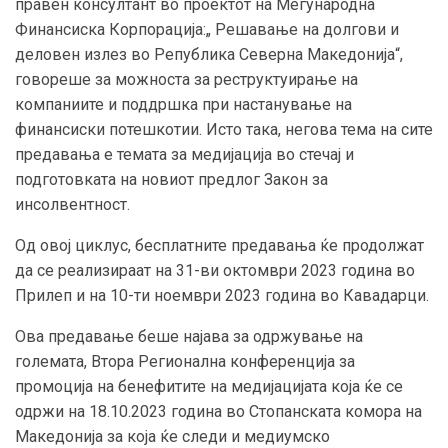
правен консултант во проектот на Меѓународна
Финансиска Корпорација:„ Решавање на долгови и
деловен излез во Република Северна Македонија“,
говореше за можноста за реструктуирање на
компаниите и поддршка при настанување на
финансиски потешкотии. Исто така, негова тема на сите
предавања е темата за медијација во стечај и
подготовката на новиот предлог Закон за
инсолвентност.
Од овој циклус, бесплатните предавања ќе продолжат
да се реализираат на 31-ви октомври 2023 година во
Прилеп и на 10-ти ноември 2023 година во Кавадарци.
Ова предавање беше најава за одржување на
големата, Втора Регионална конференција за
промоција на бенефитите на медијацијата која ќе се
одржи на 18.10.2023 година во Стопанската комора на
Македонија за која ќе следи и медиумско