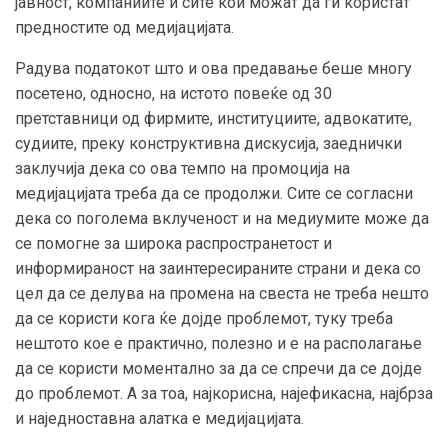
јавност, компаниите и сите кои можат да ги користат
предностите од медијацијата.
Радува податокот што и ова предавање беше многу
посетено, односно, на истото
повеќе од 30
претставници од фирмите, институциите, адвокатите,
судиите, преку конструктивна дискусија, заеднички
заклучија дека со ова темпо на промоција на
медијацијата треба да се продолжи. Сите се согласни
дека со поголема вклученост и на медиумите може да
се помогне за широка распространетост и
информираност на заинтересираните страни и дека со
цел да се делува на промена на свеста не треба нешто
да се користи кога ќе дојде проблемот, туку треба
нештото кое е практично, полезно и е на располагање
да се користи моментално за да се спречи да се дојде
до проблемот. А за тоа, најкорисна, најефикасна, најбрза
и наједноставна алатка е медијацијата.