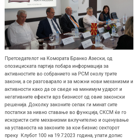
Претседателот на Комората Бранко Азески, од
опозициската партија побара информација за
активностите во собранието на РСМ околу трите
закони, а се разговарало и за можни нови механизми и
активности како да се сведе на минимум ударот и
негативните ефекти врз бизнисот од овие законски
решенија. Доколку законите сепак ги минат сите
постапки за нивно ставање во функција, СКСМ ќе го
искористи сите механизми вклучително и оценување
на уставноста на законите за кои бизнис секторот
преку Клубот 100 на 19.7.2023 година, упати допис