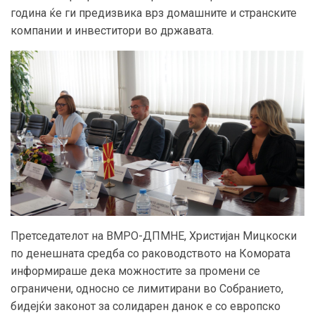
година ќе ги предизвика врз домашните и странските
компании и инвеститори во државата.
Претседателот на ВМРО-ДПМНЕ, Христијан Мицкоски
по денешната средба
со раководството на Комората
информираше дека
можностите
за промени
се
ограничени, односно се лимитирани во Собранието,
бидејќи законот за солидарен данок е со европско