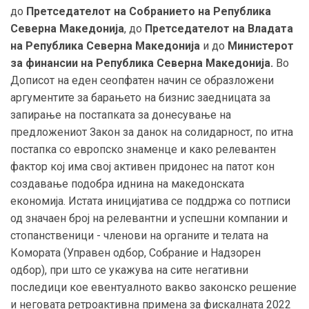
до
Претседателот на Собранието на Република
Северна Македонија
, до
Претседателот на Владата
на Република Северна Македонија
и до
Министерот
за финансии на Репу
б
лика Северна Македонија
.
Во
Дописот
на еден сеопфатен начин се образложени
аргументите за барањето на бизнис заедницата за
запирање на постапката за донесување на
предложениот Закон за данок на солидарност, по итна
постапка со евр
о
пско знаменце и како релевантен
фактор кој има свој активен придонес на патот кон
создавање подобра иднина на македонската
економија
.
Истата иницијатива се поддржа со потписи
од значаен број на релевантни и успешни компании и
стопанственици - членови на органите и телата на
Комората (Управен одбор, Собрание и Надзорен
одбор), при што се укажува на сите негативни
последици кое евентуалното вакво законско решение
и неговата ретроактивна примена за фискалната 2022