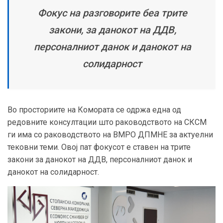
Фокус на разговорите беа трите
закони, за данокот на ДДВ,
персоналниот данок и данокот на
солидарност
Во просториите на Комората се одржа една од
редовните консултации што раководството на СКСМ
ги има со раководството на ВМРО ДПМНЕ за актуелни
тековни теми. Овој пат фокусот е ставен на трите
закони за данок
от
на ДДВ, персоналниот данок и
данок
от
н
а солидарност.