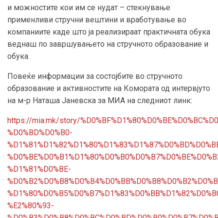
и можностите кои им се нудат – стекнување
применливи стручни вештини и вработување во
компаниите каде што ја реализираат практичната обука
веднаш по завршувањето на стручното образование и
обука.
Повеќе информации за состојбите во стручното
образование и активностите на Комората од интервјуто
на м-р Наташа Јаневска за МИА на следниот линк:
https://mia.mk/story/%D0%BF%D1%80%D0%BE%D0%B
%D0%BD%D0%B0-
%D1%81%D1%82%D1%80%D1%83%D1%87%D0%BD%D0%B
%D0%BE%D0%B1%D1%80%D0%B0%D0%B7%D0%BE%D0%B
%D1%81%D0%BE-
%D0%B2%D0%B8%D0%B4%D0%BB%D0%B8%D0%B2%D0%B
%D1%80%D0%B5%D0%B7%D1%83%D0%BB%D1%82%D0%B
%E2%80%93-
%D0%B3%D0%B8%D0%BC%D0%BD%D0%B0%D0%B7%D0%B