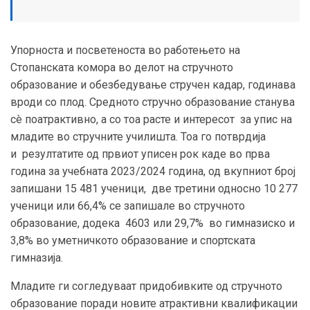
Упорноста и посветеноста во работењето на
Стопанската комора во делот на стручното
образование и обезбедување стручен кадар, годинава
вроди со плод. Средното стручно образование станува
сè поатрактивно
, а со тоа расте и интересот
за упис
на
младите
во стручните училишта. Тоа го потврдија
и резултатите од првиот уписен рок каде во прва
година за учебната 2023/2024 година, од вкупниот број
запишани 15 481 ученици, две третини односно 10 277
ученици или 66,4% се запишале во стручното
образование, додека 4603 или 29,7% во гимназиско и
3,8% во уметничкото образование и спортската
гимназија.
Младите ги согледуваат придобивките од стручното
образование поради новите атрактивни квалификации