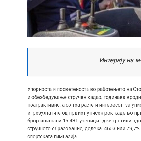
Интервју на м
Упорноста и посветеноста во работењето на Ст
и обезбедување стручен кадар, годинава вроди
поатрактивно
, а со тоа расте и интересот
за упи
и резултатите од првиот уписен рок каде во пр
број запишани 15 481 ученици, две третини од
стручното образование, додека 4603 или 29,7%
спортската гимназија.