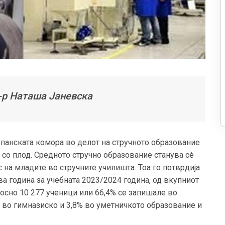
-р Наташа Јаневска
опанската комора во делот на стручното образование
 со плод. Средното стручно образование станува сè
с
на младите
во стручните училишта. Тоа го потврдија
ва година за учебната 2023/2024 година, од вкупниот
носно 10 277 ученици или 66,4% се запишале во
 во гимназиско и 3,8% во уметничкото образование и