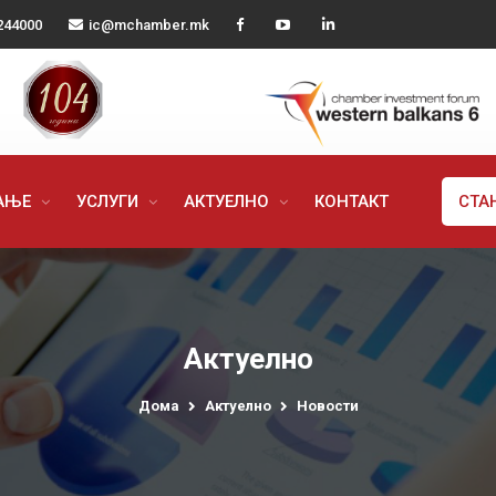
244000
ic@mchamber.mk
РАЊЕ
УСЛУГИ
АКТУЕЛНО
КОНТАКТ
СТА
Актуелно
Дома
Актуелно
Новости