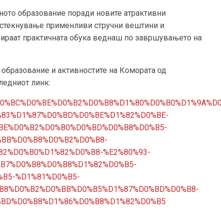
ното образование поради новите атрактивни
 стекнување применливи стручни вештини и
зираат практичната обука веднаш по завршувањето на
 образование и активностите на Комората од
ледниот линк:
BE%D0%BC%D0%BE%D0%B2%D0%B8%D1%80%D0%B0%D1%9A%D
%83%D1%87%D0%BD%D0%BE%D1%82%D0%BE-
BE%D0%B2%D0%B0%D0%BD%D0%B8%D0%B5-
%BB%D0%B8%D0%B2%D0%B8-
2%D0%B0%D1%82%D0%B8-%E2%80%93-
B7%D0%B8%D0%B8%D1%82%D0%B5-
B5-%D1%81%D0%B5-
B8%D0%B2%D0%BB%D0%B5%D1%87%D0%BD%D0%B8-
%BD%D0%B8%D1%86%D0%B8%D1%82%D0%B5