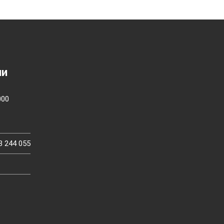
ии
000
3 244 055