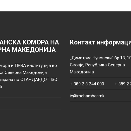
АНСКА КОМОРА НА
Контакт информац
РНА МАКЕДОНИЈА
„Димитрие Чуповски“ бр.13, 1
Скопје, Република Северна
мора и ПРВА институција во
Македонија
ка Северна Македонија
цирана по СТАНДАРДОТ ISO
+ 389 2 3 244 000
+ 389 2 
5
ic@mchamber.mk