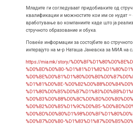
Младите ги согледуваат придобивките од струч
квалификации и можностите кои им се нудат –
вработување во компаниите каде што ја реали
стручното образование и обука.
Повеќе информации за состојбите во стручното
интервјуто на м-р Наташа Јаневска за МИА на с
https://mia.mk/story/%D0%BF%D1%80%D0%
%D0%BD%D0%B0-%D1%81%D1%82%D1%80%D1
%D0%BE%D0%B1%D1%80%D0%B0%D0%B7%D0%
%D1%81%D0%BE-%D0%B2%D0%B8%D0%B4%D0
%D1%80%D0%B5%D0%B7%D1%83%D0%BB%D1%8
%D0%B3%D0%B8%D0%BC%D0%BD%D0%B0%D0%
%D0%B2%D0%B5%D1%9C%D0%B5-%D0%BD%D0%
%D0%BD%D0%B0%D1%98%D0%BF%D1%80%D0%
%D0%B7%D0%B0-%D1%83%D1%87%D0%B5%D0