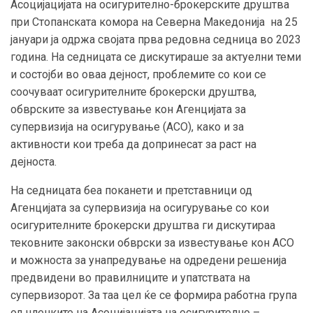
Асоцијацијата на осигурително-брокерските друштва
при Стопанската комора на Северна Македонија на 25
јануари ја одржа својата прва редовна седница во 2023
година. На седницата се дискутираше за актуелни теми
и состојби во оваа дејност, проблемите со кои се
соочуваат осигурителните брокерски друштва,
обврските за известување кон Агенцијата за
супервизија на осигурување (АСО), како и за
активности кои треба да допринесат за раст на
дејноста.
На седницата беа поканети и претставници од
Агенцијата за супервизија на осигурување со кои
осигурителните брокерски друштва ги дискутираа
тековните законски обврски за известување кон АСО
и можноста за унапредување на одредени решенија
предвидени во правилниците и упатствата на
супервизорот. За таа цел ќе се формира работна група
од членките на Асоцијацијата на осигурително –