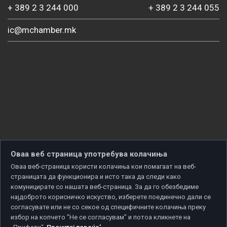
+ 389 2 3 244 000
+ 389 2 3 244 055
ic@mchamber.mk
Оваа веб страница употребува колачиња
Оваа веб-страница користи колачиња кои помагаат на веб-
страницата да функционира и исто така да следи како
комуницирате со нашата веб-страница. За да го обезбедиме
најдоброто корисничко искуство, изберете поединечно дали се
согласувате или не со секое од специфичните колачиња преку
избор на копчето "Не се согласувам" и потоа кликнете на