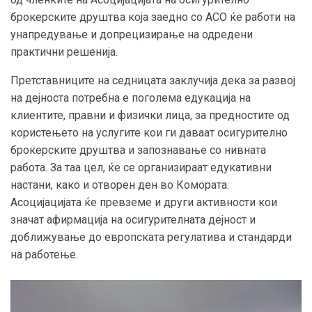
брокерските друштва која заедно со АСО ќе работи на
унапредување и допрецизирање на одредени
практични решенија.
Претставниците на седницата заклучија дека за развој
на дејноста потребна е поголема едукација на
клиентите, правни и физички лица, за предностите од
користењето на услугите кои ги даваат осигурително
брокерските друштва и запознавање со нивната
работа. За таа цел, ќе се организираат едукативни
настани, како и отворен ден во Комората.
Асоцијацијата ќе превземе и други активности кои
значат афирмација на осигурителната дејност и
доближување до европската регулатива и стандарди
на работење.