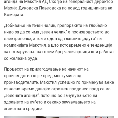
агенда на Макстил АД Скопје на генералниот директор
Марија Дуковска Павловска по повод годишнината на
Комората.
Добивање на течен челик, препораките на глобално
ниво за да се има „зелен челик“ е производството во
електропечка, а тоа е еден од главните „адути“ на
компанијата Макстил, а што истовремено е тенденција
за остварување на голем број челичарници кои работат
со железна руда.
Процесот на прилагодување на начинот на
производство кој е пред многумина од
производителите, Макстил успешно го применува веќе
извесно време давајќи огромен придонес пред се во
„зелената агенда“, поточно во зачувувањето на
здравјето на луѓето и секако зачувувањето на
животната средина.