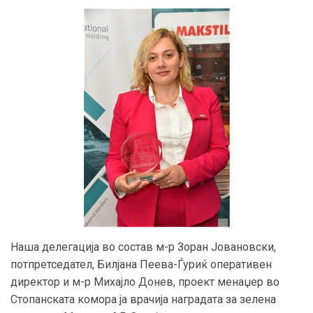
Наша делегација во состав м-р Зоран Јовановски,
потпретседател, Билјана Пеева-Ѓуриќ оперативен
директор и м-р Михајло Донев, проект менаџер во
Стопанската комора ја врачија наградата за зелена