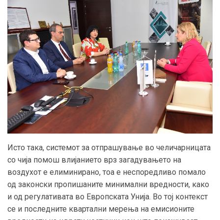
Исто така, системот за отпрашување во челичарницата
со чија помош влијанието врз загадувањето на
воздухот е елиминирано, тоа е неспоредливо помало
од законски пропишаните минимални вредности, како
и од регулативата во Европската Унија. Во тој контекст
се и последните квартални мерења на емисионите