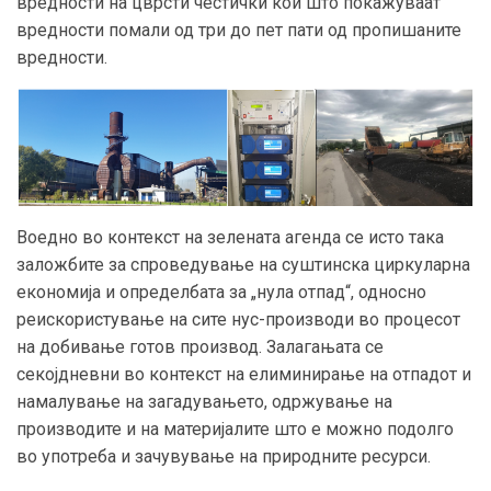
вредности на цврсти честички кои што покажуваат
вредности помали од три до пет пати од пропишаните
вредности.
Воедно во контекст на зелената агенда се исто така
заложбите за спроведување на суштинска циркуларна
економија и определбата за „нула отпад“, односно
реискористување на сите нус-производи во процесот
на добивање готов производ. Залагањата се
секојдневни во контекст на елиминирање на отпадот и
намалување на загадувањето, одржување на
производите и на материјалите што е можно подолго
во употреба и зачувување на природните ресурси.