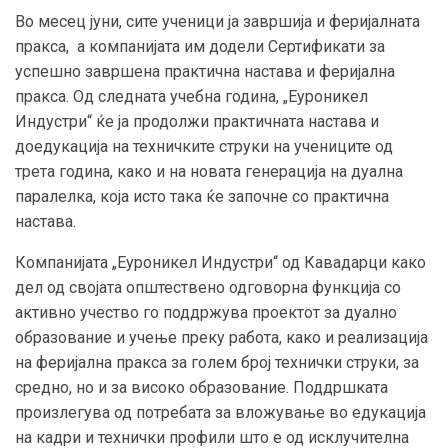
Во месец јуни, сите ученици ја завршија и феријалната
пракса, а компанијата им додели Сертификати за
успешно завршена практична настава и феријална
пракса. Од следната учебна година, „Еуроникел
Индустри“ ќе ја продолжи практичната настава и
доедукација на техничките струки на учениците од
трета година, како и на новата генерација на дуална
паралелка, која исто така ќе започне со практична
настава.
Компанијата „Еуроникел Индустри“ од Кавадарци како
дел од својата општествено одговорна функција со
активно учество го поддржува проектот за дуално
образование и учење преку работа, како и реализација
на феријална пракса за голем број технички струки, за
средно, но и за високо образование. Поддршката
произлегува од потребата за вложување во едукација
на кадри и технички профили што е од исклучителна