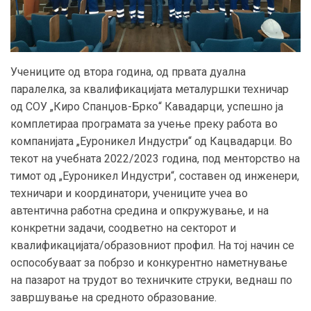
У
чениците од втора година, од првата дуална
паралелка, за квалификацијата металуршки техничар
од СОУ „Киро Спанџов-Брко“ Кавадарци, успешно ја
комплетираа програмата за учење преку работа во
компанијата „Еуроникел Индустри“ од Кацвадарци. Во
текот на учебната 2022/2023 година, под менторство на
тимот од „Еуроникел Индустри“, составен од инженери,
техничари и координатори, учениците учеа во
автентична работна средина и опкружување, и на
конкретни задачи, соодветно на секторот и
квалификацијата/образовниот профил. На тој начин се
оспособуваат за побрзо и конкурентно наметнување
на пазарот на трудот во техничките струки, веднаш по
завршување на средното образование.