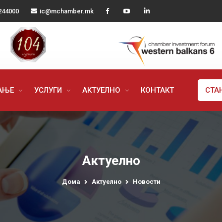
244000
ic@mchamber.mk
РАЊЕ
УСЛУГИ
АКТУЕЛНО
КОНТАКТ
СТА
Актуелно
Дома
Актуелно
Новости