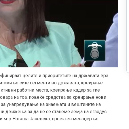
ефинираат целите и приоритетите на државата врз
литики во сите сегменти во државата, креирање
уктивни работни места, креирање кадар зa тие
говара на тоа, повеќе средства за креирање нови
 за унапредување на знаењата и вештините на
ни движења за да не се станеме земја на егзодус
 и м-р Наташа Јаневска, проектен менаџер во