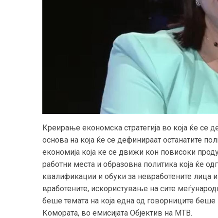
Креирање економска стратегија во која ќе се д
основа на која ќе се дефинираат останатите по
економија која ке се движи кон повисоки прод
работни места и образовна политика која ќе од
квалификации и обуки за невработените лица и
вработените, искористување на сите меѓународ
беше темата на која една од говорниците беше
Комората, во емисијата Објектив на МТВ.