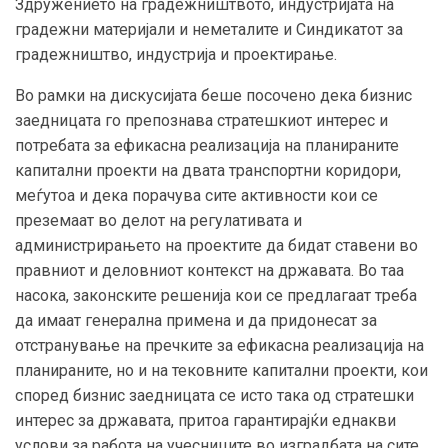
Здружението на градежништвото, индустријата на
градежни материјали и неметалите и Синдикатот за
градежништво, индустрија и проектирање.
Во рамки на дискусијата беше посочено дека бизнис
заедницата го препознава стратешкиот интерес и
потребата за ефикасна реализација на планираните
капитални проекти на двата транспортни коридори,
меѓутоа и дека порачува сите активности кои се
преземаат во делот на регулативата и
администрирањето на проектите да бидат ставени во
правниот и деловниот контекст на државата. Во таа
насока, законските решенија кои се предлагаат треба
да имаат генерална примена и да придонесат за
отстранување на пречките за ефикасна реализација на
планираните, но и на тековните капитални проекти, кои
според бизнис заедницата се исто така од стратешки
интерес за државата, притоа гарантирајќи еднакви
услови за работа на учесниците во изградбата на сите