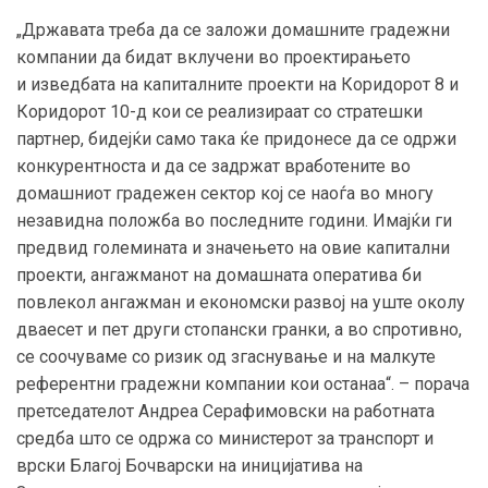
„Државата треба да се заложи домашните градежни
компании да бидат вклучени во проектирањето
и изведбата на капиталните проекти на Коридорот 8 и
Коридорот 10-д кои се реализираат со стратешки
партнер, бидејќи само така ќе придонесе да се одржи
конкурентноста и да се задржат вработените во
домашниот градежен сектор кој се наоѓа во многу
незавидна положба во последните години. Имајќи ги
предвид големината и значењето на овие капитални
проекти, ангажманот на домашната оператива би
повлекол ангажман и економски развој на уште околу
дваесет и пет други стопански гранки, а во спротивно,
се соочуваме со ризик од згаснување и на малкуте
референтни градежни компании кои останаа“.
– порача
претседателот Андреа Серафимовски на работната
средба што се одржа со министерот за транспорт и
врски Благој Бочварски на иницијатива на