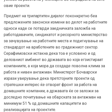
овие проекти.
Предмет на трипартитен дијалог поконкретно беа
предложените законски измени во делот на работните
односи каде се потврди заедничката заложба на
работодавачите, синдикатот и ресорното министерство
за зачувување на работните места и подигнување на
стандардот на вработените во градежниот сектор.
Серафимовски истакна дека тоа е условено и од
деловниот амбиент во државата во која егзистираат
компаниите, а која мора да создаде поволна клима за
работа и нивен ангажман. Министерот Бочварски
изрази уверување дека претстојните проекти од
стратешки интерес ќе отворат фронт за работа на
домашните компании, а државата ќе се заложи за
доследно почитување на обврската за ангажман на
минимум 51 % од домашните капацитети во
реализацијата на проектите.