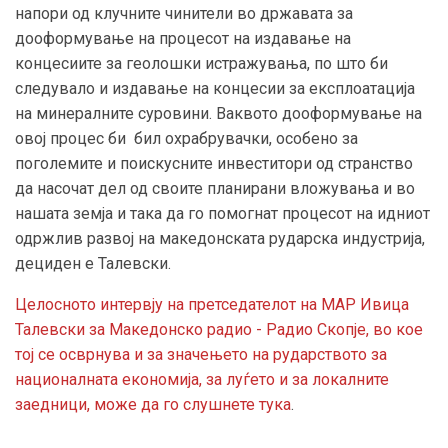
напори од клучните чинители во државата за
дооформување на процесот на издавање на
концесиите за геолошки истражувања, по што би
следувало и издавање на концесии за експлоатација
на минералните суровини. Ваквото дооформување на
овој процес би бил охрабрувачки, особено за
поголемите и поискусните инвеститори од странство
да насочат дел од своите планирани вложувања и во
нашата земја и така да го помогнат процесот на идниот
одржлив развој на македонската рударска индустрија,
дециден е Талевски.
Целосното интервју на претседателот на МАР Ивица
Талевски за Македонско радио - Радио Скопје, во кое
тој се осврнува и за значењето на рударството за
националната економија, за луѓето и за локалните
заедници, може да го слушнете тука
.