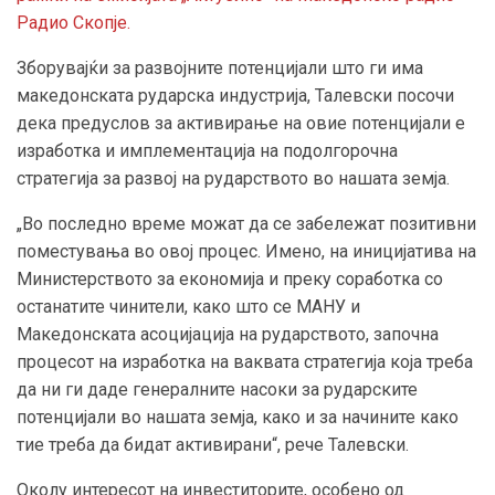
Радио Скопје.
Зборувајќи за развојните потенцијали што ги има
македонската рударска индустрија, Талевски посочи
дека предуслов за активирање на овие потенцијали е
изработка и имплементација на подолгорочна
стратегија за развој на рударството во нашата земја.
„Во последно време можат да се забележат позитивни
поместувања во овој процес. Имено, на иницијатива на
Министерството за економија и преку соработка со
останатите чинители, како што се МАНУ и
Македонската асоцијација на рударството, започна
процесот на изработка на ваквата стратегија која треба
да ни ги даде генералните насоки за рударските
потенцијали во нашата земја, како и за начините како
тие треба да бидат активирани“, рече Талевски.
Околу интересот на инвеститорите, особено од