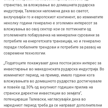
странство, за вложување во домашната рударска
индустрија, Талевски напомена дека во светот,
вклучувајќи го и европскиот континент, во изминатите
неколку години генерално е зголемен интересот за
вложувања во овој сектор кои се поттикнати од
зголемената побарувачка на минерални суровини за
потребите на енергетската транзиција, но и генерално
поради глобалните трендови и потребите за развој на
современи технологии.
„Податоците покажуваат дека постои јасен интерес за
инвестирање во македонската рударска индустрија. Во
изминатиот период, на пример, имало години кога
вложувањата во домашното рударство достигнувале
и повеќе од 30% од вкупниот годишен прилив на
странски директни инвестиции во земјата“,
потенцираше Талевски, нагласувајќи дека во
наредниот период треба да се направат дополнителни