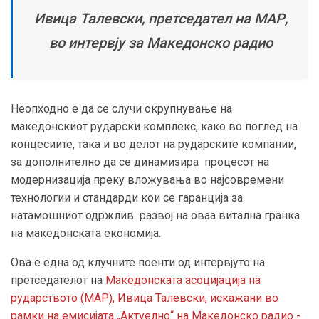
Ивица Талевски, претседател на МАР,
во интервју за Македонско радио
Неопходно е да се случи окрупнување на
македонскиот рударски комплекс, како во поглед на
концесиите, така и во делот на рударските компании,
за дополнително да се динамизира процесот на
модернизација преку вложувања во најсовремени
технологии и стандарди кои се гаранција за
натамошниот одржлив развој на оваа витална гранка
на македонската економија.
Ова е една од клучните поенти од интервјуто на
претседателот на
Македонската асоцијација на
рударството (МАР), Ивица Талевски, искажани во
рамки на емисијата „Актуелно“ на Македонско радио -