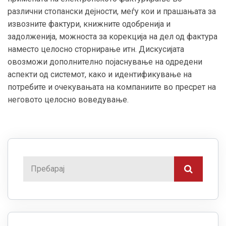
различни стопански дејности, меѓу кои и прашањата за
извозните фактури, книжните одобренија и
задолженија, можноста за корекција на дел од фактура
наместо целосно сторнирање итн. Дискусијата
овозможи дополнително појаснување на одредени
аспекти од системот, како и идентификување на
потребите и очекувањата на компаниите во пресрет на
неговото целосно воведување.