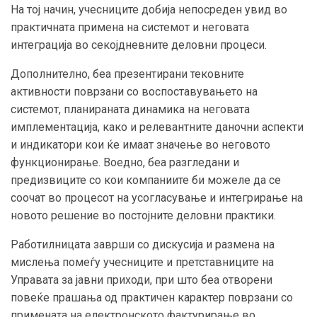
На тој начин, учесниците добија непосреден увид во
практичната примена на системот и неговата
интеграција во секојдневните деловни процеси.
Дополнително, беа презентирани тековните
активности поврзани со воспоставувањето на
системот, планираната динамика на неговата
имплементација, како и релевантните даночни аспекти
и индикатори кои ќе имаат значење во неговото
функционирање. Воедно, беа разгледани и
предизвиците со кои компаниите би можеле да се
соочат во процесот на усогласување и интегрирање на
новото решение во постојните деловни практики.
Работилницата заврши со дискусија и размена на
мислења помеѓу учесниците и претставниците на
Управата за јавни приходи, при што беа отворени
повеќе прашања од практичен карактер поврзани со
примената на електронското фактурирање во