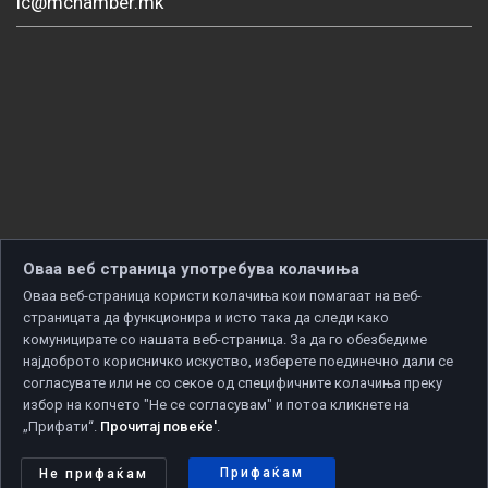
ic@mchamber.mk
Оваа веб страница употребува колачиња
Оваа веб-страница користи колачиња кои помагаат на веб-
страницата да функционира и исто така да следи како
комуницирате со нашата веб-страница. За да го обезбедиме
најдоброто корисничко искуство, изберете поединечно дали се
согласувате или не со секое од специфичните колачиња преку
избор на копчето "Не се согласувам" и потоа кликнете на
„Прифати“.
Прочитај повеќе'
.
Copyright © 2026 Developed by
Unet
. All rights reserved.
Политика за приватност
|
Политика за колачиња
Прифаќам
Не прифаќам