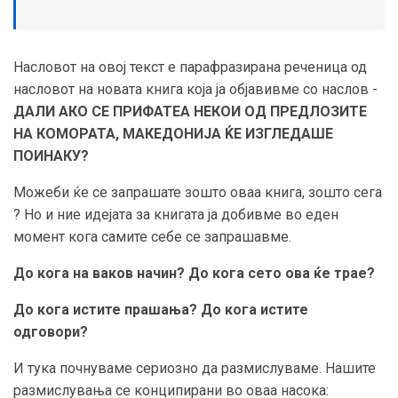
Насловот на овој текст е парафразирана реченица од
насловот на новата книга која ја објавивме со наслов -
ДАЛИ АКО СЕ ПРИФАТЕА НЕКОИ ОД ПРЕДЛОЗИТЕ
НА КОМОРАТА, МАКЕДОНИЈА ЌЕ ИЗГЛЕДАШЕ
ПОИНАКУ?
Можеби ќе се запрашате зошто оваа книга, зошто сега
? Но и ние идејата за книгата ја добивме во еден
момент кога самите себе се запрашавме.
До кога на ваков начин? До кога сето ова ќе трае?
До кога истите прашања? До кога истите
одговори?
И тука почнуваме сериозно да размислуваме. Нашите
размислувања се конципирани во оваа насока: