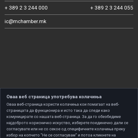
+ 389 2 3 244 000
+ 389 2 3 244 055
ic@mchamber.mk
Оваа веб страница употребува колачиња
Оваа веб-страница користи колачиња кои помагаат на веб-
страницата да функционира и исто така да следи како
комуницирате со нашата веб-страница. За да го обезбедиме
најдоброто корисничко искуство, изберете поединечно дали се
согласувате или не со секое од специфичните колачиња преку
избор на копчето "Не се согласувам" и потоа кликнете на