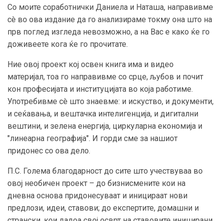
Со моите соработнички Даниела и Наташа, направивме
сè во ова издание да го анализираме токму она што на
прв поглед изгледа невозможно, а на Вас е како ќе го
доживеете кога ќе го прочитате.
Ние овој проект кој освен книга има и видео
материјал, тоа го направивме со срце, љубов и почит
кон професијата и институцијата во која работиме.
Употребивме сè што знаевме: и искуство, и документи,
и сеќавања, и вештачка интелигенција, и дигитални
вештини, и зелена енергија, циркуларна економија и
"линеарна географија". И горди сме за нашиот
придонес со ова дело.
П.С. Голема благодарност до сите што учествуваа во
овој необичен проект – до бизнисмените кои на
дневна основа придонесуваат и иницираат нови
предлози, идеи, ставови; до експертите, домашни и
странски, кои дадоа свој осврт на ставовите иницирани