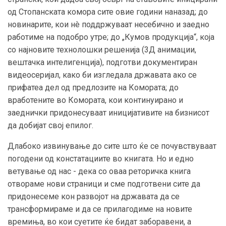
од Стопанската комора сите овие години наназад; до
новинарите, кои нè поддржуваат несебично и заедно
работиме на подобро утре; до „Кумов продукција“, која
со најновите технолошки решенија (3Д анимации,
вештачка интелигенција), подготви документиран
видеосеријал, како би изгледала државата ако се
прифатеа дел од предлозите на Комората; до
вработените во Комората, кои континуирано и
заеднички придонесуваат иницијативите на бизнисот
да добијат свој епилог.
Длабоко извинување до сите што ќе се почувствуваат
погодени од констатациите во книгата. Но и едно
ветување од нас - дека со оваа реторичка книга
отвораме нови страници и сме подготвени сите да
придонесеме кон развојот на државата да се
трансформираме и да се прилагодиме на новите
времиња, во кои суетите ќе бидат заборавени, а