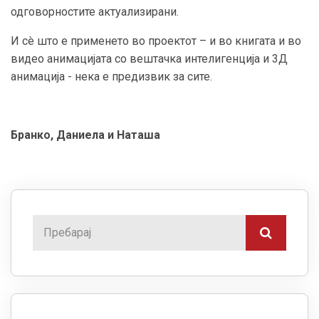
одговорностите актуализирани.
И сè што е применето во проектот – и во книгата и во
видео анимацијата со вештачка интелигенција и 3Д
анимација - нека е предизвик за сите.
Бранко, Даниела и Наташа