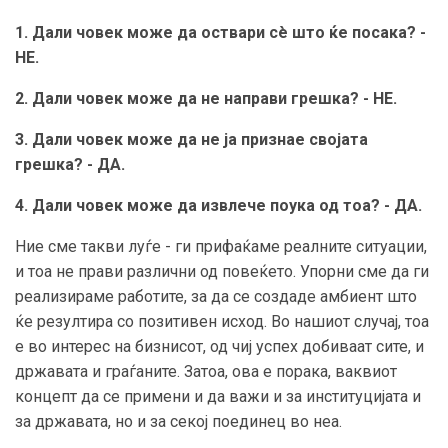
1. Дали човек може да оствари сè што ќе посака? -
НЕ.
2. Дали човек може да не направи грешка? - НЕ.
3. Дали човек може да не ја признае својата
грешка? - ДА.
4. Дали човек може да извлече поука од тоа? - ДА.
Ние сме такви луѓе - ги прифаќаме реалните ситуации,
и тоа не прави различни од повеќето. Упорни сме да ги
реализираме работите, за да се создаде амбиент што
ќе резултира со позитивен исход. Во нашиот случај, тоа
е во интерес на бизнисот, од чиј успех добиваат сите, и
државата и граѓаните. Затоа, ова е порака, ваквиот
концепт да се примени и да важи и за институцијата и
за државата, но и за секој поединец во неа.