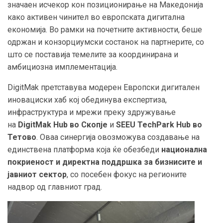
значаен исчекор кон позиционирање на Македонија
како активен чинител во европската дигитална
економија. Во рамки на почетните активности, беше
одржан и конзорциумски состанок на партнерите, со
што се поставија темелите за координирана и
амбициозна имплементација.
DigitMak претставува модерен Европски дигитален
иновациски хаб кој обединува експертиза,
инфраструктура и мрежи преку здружување
на
DigitMak Hub во Скопје
и
SEEU TechPark Hub во
Тетово
. Оваа синергија овозможува создавање на
единствена платформа која ќе обезбеди
национална
покриеност и директна поддршка за бизнисите и
јавниот сектор
, со посебен фокус на регионите
надвор од главниот град.