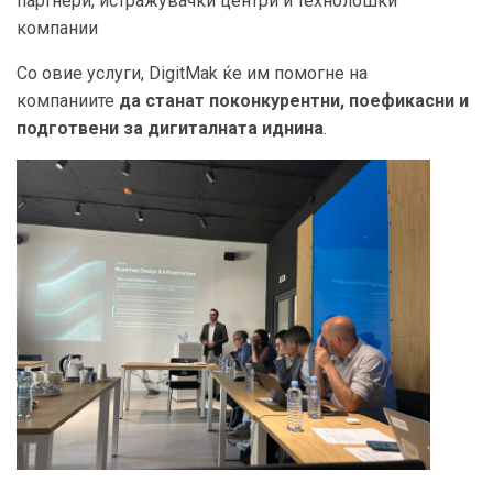
партнери, истражувачки центри и технолошки
компании
Со овие услуги, DigitMak ќе им помогне на
компаниите
да станат поконкурентни, поефикасни и
подготвени за дигиталната иднина
.