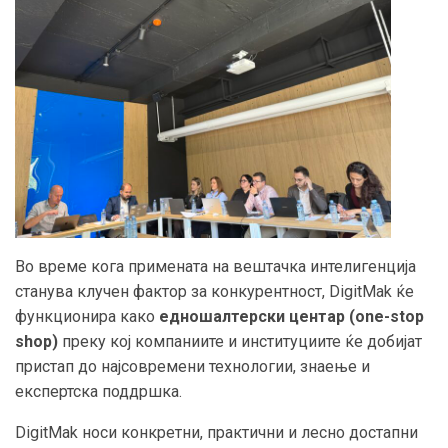
Во време кога примената на вештачка интелигенција
станува клучен фактор за конкурентност, DigitMak ќе
функционира како
едношалтерски центар (one-stop
shop)
преку кој компаниите и институциите ќе добијат
пристап до најсовремени технологии, знаење и
експертска поддршка.
DigitMak носи конкретни, практични и лесно достапни