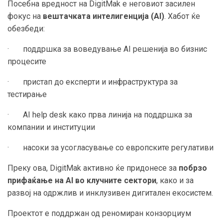
Посебна вредност на DigitMak е неговиот засилен
фокус на
вештачката интелигенција (AI)
. Хабот ќе
обезбеди:
· поддршка за воведување AI решенија во бизнис
процесите
· пристап до експерти и инфраструктура за
тестирање
· AI help desk како прва линија на поддршка за
компании и институции
· насоки за усогласување со европските регулативи
Преку ова, DigitMak активно ќе придонесе за
побрзо
прифаќање на AI во клучните сектори
, како и за
развој на одржлив и инклузивен дигитален екосистем.
Проектот е поддржан од реномиран конзорциум