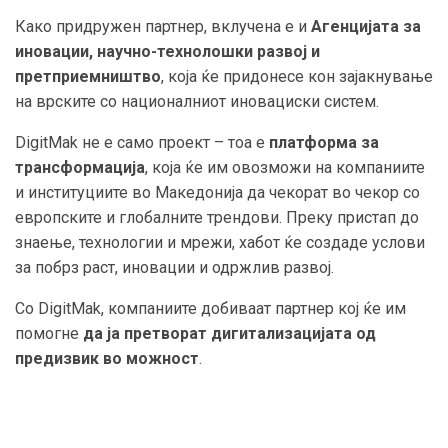
Како придружен партнер, вклучена е и
Агенцијата за
иновации, научно-технолошки развој и
претприемништво
, која ќе придонесе кон зајакнување
на врските со националниот иновациски систем.
DigitMak не е само проект – тоа е
платформа за
трансформација
, која ќе им овозможи на компаниите
и институциите во Македонија да чекорат во чекор со
европските и глобалните трендови. Преку пристап до
знаење, технологии и мрежи, хабот ќе создаде услови
за побрз раст, иновации и одржлив развој.
Со DigitMak, компаниите добиваат партнер кој ќе им
помогне
да ја претворат дигитализацијата од
предизвик во можност
.