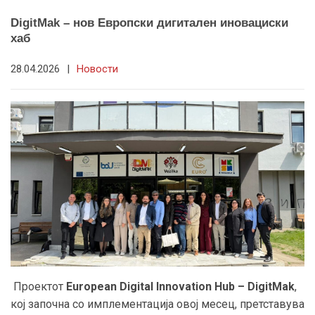
DigitMak – нов Европски дигитален иновациски
хаб
28.04.2026
|
Новости
Проектот
European Digital Innovation Hub – DigitMak
,
кој започна со имплементација овој месец, претставува