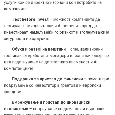
услуги кои се директно насочени кон потребите на
компаниите:
·
Test before Invest
– можност компаниите да
тестираат нови дигитални и AI решенија пред да
инвестираат, намалувајќи го ризикот и зголемувајќи ја
сигурноста во одлуките
·
Обуки и развој на вештини
– специјализирани
тренинзи за вработени, менаџери и технички кадар, со
цел подигнување на дигиталната писменост и AI
компетенциите
·
Поддршка за пристап до финансии
– помош при
поврзување со инвеститори, грантови и европски
фондови
·
Вмрежување и пристап до иновациски
екосистеми
– поврзување со домашни и европски